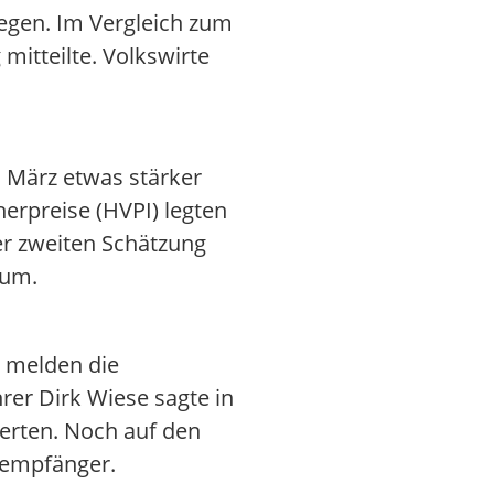
iegen. Im Vergleich zum
mitteilte. Volkswirte
m März etwas stärker
erpreise (HVPI) legten
er zweiten Schätzung
aum.
 melden die
er Dirk Wiese sagte in
herten. Noch auf den
dempfänger.