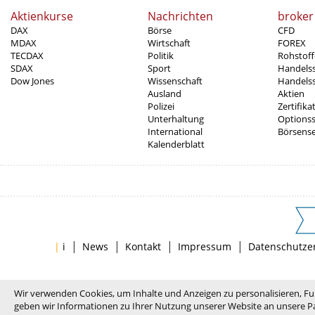
Aktienkurse
Nachrichten
broker
DAX
Börse
CFD
MDAX
Wirtschaft
FOREX
TECDAX
Politik
Rohstoff
SDAX
Sport
Handels
Dow Jones
Wissenschaft
Handelss
Ausland
Aktien
Polizei
Zertifika
Unterhaltung
Options
International
Börsens
Kalenderblatt
|
|
|
|
|
i
News
Kontakt
Impressum
Datenschutze
Wir verwenden Cookies, um Inhalte und Anzeigen zu personalisieren, Fu
geben wir Informationen zu Ihrer Nutzung unserer Website an unsere Pa