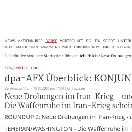
NEWS
AKTIENKURSE
BÖRSE
WIRTSCHAFT
POLITIK
SPORT
UNTER
AD HOC MITTEILUNGEN
ANALYSTENSTIMMEN
CORPORATE NEWS
DIRECTORS' DEALIN
Sie befinden sind hier:
Startseite
>
Börse
>
Ueberblick
>
Neue Drohungen 
,
KONJUNKTUR
Uhr
dpa-AFX Überblick: KONJUNK
Veröffentlicht am: 15.04.2026 um 17:09 Uhr | dpa.de
Neue Drohungen im Iran-Krieg - 
Die Waffenruhe im Iran-Krieg schein
ROUNDUP 2: Neue Drohungen im Iran-Krieg - 
TEHERAN/WASHINGTON - Die Waffenruhe im Iran-