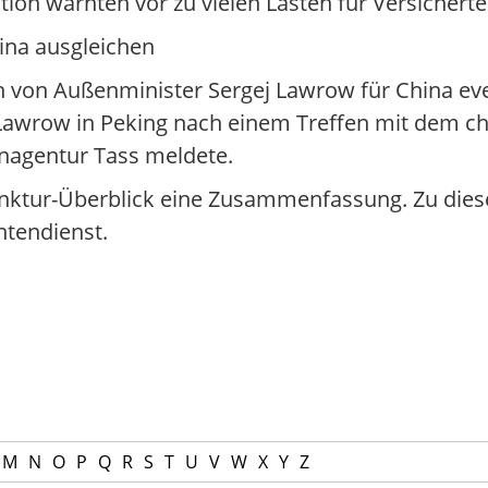
ion warnten vor zu vielen Lasten für Versicherte
ina ausgleichen
von Außenminister Sergej Lawrow für China eve
Lawrow in Peking nach einem Treffen mit dem ch
tenagentur Tass meldete.
nktur-Überblick eine Zusammenfassung. Zu dies
tendienst.
M
N
O
P
Q
R
S
T
U
V
W
X
Y
Z