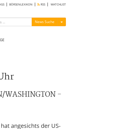
OGS
BÖRSENLEXIKON
RSS
WATCHLIST
Menü ein-/ausblenden
News Suche
GE
Uhr
RAN/WASHINGTON -
hat angesichts der US-