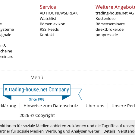
Service
Weitere Angebot
AD HOC NEWSBREAK
trading-house.net AG
Watchlist
Kostenlose
e
Börsenlexikon
Börsenseminare
systeme
RSS_Feeds
direktbroker.de
ignale
Kontakt
poppress.de
te &
scheine
eminare
Menü
|
|
|
rklärung
Hinweise zum Datenschutz
Über uns
Unsere Red
2026 © Copyright
nktionen für soziale Medien anbieten zu können und die Zugriffe auf unser
rtner für soziale Medien, Werbung und Analysen weiter.
Details
Verstand