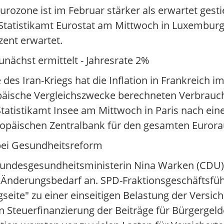
rozone ist im Februar stärker als erwartet gest
Statistikamt Eurostat am Mittwoch in Luxemburg 
zent erwartet.
unächst ermittelt - Jahresrate 2%
des Iran-Kriegs hat die Inflation in Frankreich i
opäische Vergleichszwecke berechneten Verbrauch
Statistikamt Insee am Mittwoch in Paris nach ein
Europäischen Zentralbank für den gesamten Euror
ei Gesundheitsreform
 Bundesgesundheitsministerin Nina Warken (CDU)
Änderungsbedarf an. SPD-Fraktionsgeschäftsführ
eite" zu einer einseitigen Belastung der Versic
n Steuerfinanzierung der Beiträge für Bürgergel