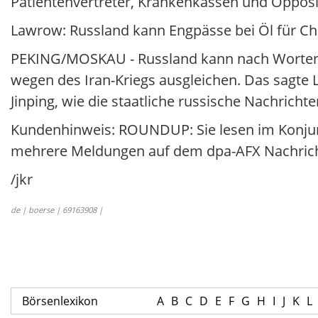
Patientenvertreter, Krankenkassen und Opposit
Lawrow: Russland kann Engpässe bei Öl für Ch
PEKING/MOSKAU - Russland kann nach Worten 
wegen des Iran-Kriegs ausgleichen. Das sagte 
Jinping, wie die staatliche russische Nachrich
Kundenhinweis: ROUNDUP: Sie lesen im Konju
mehrere Meldungen auf dem dpa-AFX Nachrich
/jkr
de | boerse | 69163908 |
Börsenlexikon
A
B
C
D
E
F
G
H
I
J
K
L