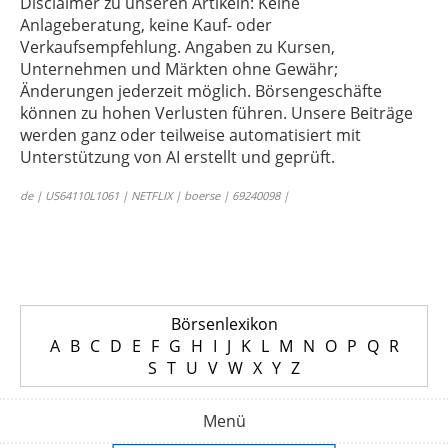
Disclaimer zu unseren Artikeln: Keine
Anlageberatung, keine Kauf- oder
Verkaufsempfehlung. Angaben zu Kursen,
Unternehmen und Märkten ohne Gewähr;
Änderungen jederzeit möglich. Börsengeschäfte
können zu hohen Verlusten führen. Unsere Beiträge
werden ganz oder teilweise automatisiert mit
Unterstützung von AI erstellt und geprüft.
de | US64110L1061 | NETFLIX | boerse | 69240098 |
Börsenlexikon
A
B
C
D
E
F
G
H
I
J
K
L
M
N
O
P
Q
R
S
T
U
V
W
X
Y
Z
Menü