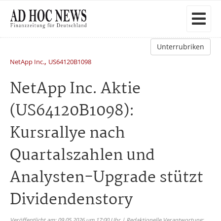
Unterrubriken
,
NetApp Inc.
US64120B1098
NetApp Inc. Aktie
(US64120B1098):
Kursrallye nach
Quartalszahlen und
Analysten-Upgrade stützt
Dividendenstory
Veröffentlicht am: 09.05.2026 um 17:00 Uhr | Redaktionelle Verantwortung: