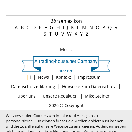
Börsenlexikon
A
B
C
D
E
F
G
H
I
J
K
L
M
N
O
P
Q
R
S
T
U
V
W
X
Y
Z
Menü
|
|
|
|
|
i
News
Kontakt
Impressum
|
|
Datenschutzerklärung
Hinweise zum Datenschutz
|
|
|
Über uns
Unsere Redaktion
Mike Steiner
2026 © Copyright
Wir verwenden Cookies, um Inhalte und Anzeigen zu
personalisieren, Funktionen für soziale Medien anbieten zu können
und die Zugriffe auf unsere Website zu analysieren. Außerdem geben
wir Informationen zu Ihrer Nutzung unserer Website an unsere