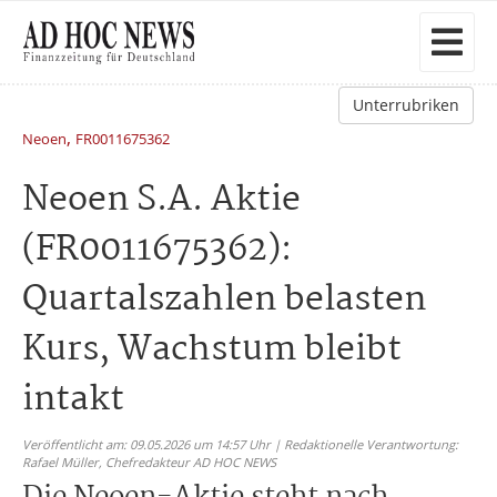
Unterrubriken
,
Neoen
FR0011675362
Neoen S.A. Aktie
(FR0011675362):
Quartalszahlen belasten
Kurs, Wachstum bleibt
intakt
Veröffentlicht am: 09.05.2026 um 14:57 Uhr | Redaktionelle Verantwortung:
Rafael Müller,
Chefredakteur AD HOC NEWS