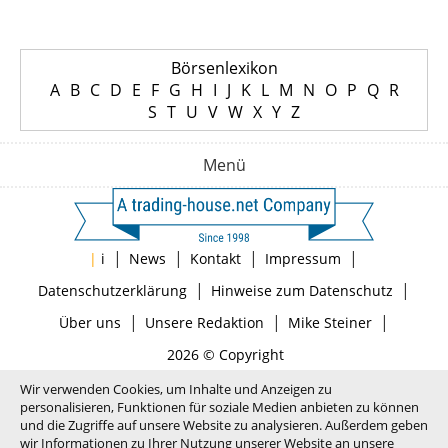
Börsenlexikon
A
B
C
D
E
F
G
H
I
J
K
L
M
N
O
P
Q
R
S
T
U
V
W
X
Y
Z
Menü
|
|
|
|
|
i
News
Kontakt
Impressum
|
|
Datenschutzerklärung
Hinweise zum Datenschutz
|
|
|
Über uns
Unsere Redaktion
Mike Steiner
2026 © Copyright
Wir verwenden Cookies, um Inhalte und Anzeigen zu
personalisieren, Funktionen für soziale Medien anbieten zu können
und die Zugriffe auf unsere Website zu analysieren. Außerdem geben
wir Informationen zu Ihrer Nutzung unserer Website an unsere