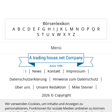
Börsenlexikon
A
B
C
D
E
F
G
H
I
J
K
L
M
N
O
P
Q
R
S
T
U
V
W
X
Y
Z
Menü
|
|
|
|
|
i
News
Kontakt
Impressum
|
|
Datenschutzerklärung
Hinweise zum Datenschutz
|
|
|
Über uns
Unsere Redaktion
Mike Steiner
2026 © Copyright
Wir verwenden Cookies, um Inhalte und Anzeigen zu
personalisieren, Funktionen für soziale Medien anbieten zu können