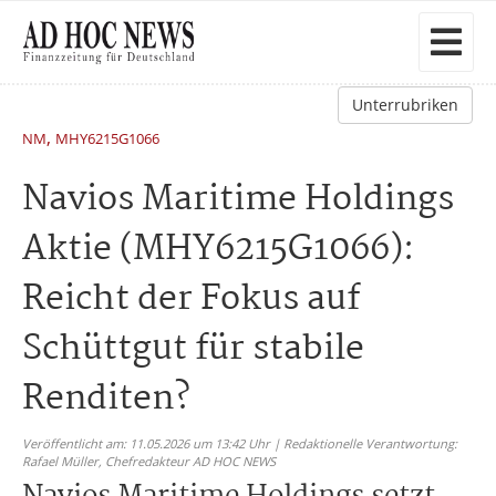
Unterrubriken
,
NM
MHY6215G1066
Navios Maritime Holdings
Aktie (MHY6215G1066):
Reicht der Fokus auf
Schüttgut für stabile
Renditen?
Veröffentlicht am: 11.05.2026 um 13:42 Uhr | Redaktionelle Verantwortung:
Rafael Müller,
Chefredakteur AD HOC NEWS