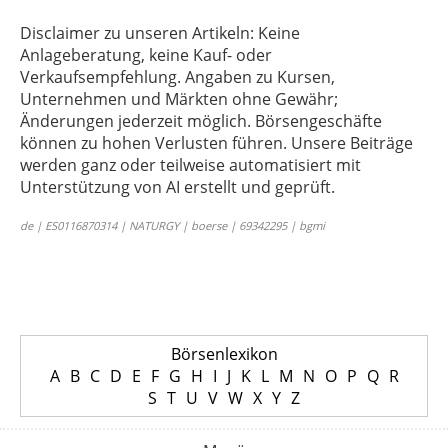
Disclaimer zu unseren Artikeln: Keine
Anlageberatung, keine Kauf- oder
Verkaufsempfehlung. Angaben zu Kursen,
Unternehmen und Märkten ohne Gewähr;
Änderungen jederzeit möglich. Börsengeschäfte
können zu hohen Verlusten führen. Unsere Beiträge
werden ganz oder teilweise automatisiert mit
Unterstützung von AI erstellt und geprüft.
de | ES0116870314 | NATURGY | boerse | 69342295 | bgmi
Börsenlexikon
A
B
C
D
E
F
G
H
I
J
K
L
M
N
O
P
Q
R
S
T
U
V
W
X
Y
Z