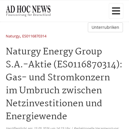
Unterrubriken
,
Naturgy
ES0116870314
Naturgy Energy Group
S.A.-Aktie (ES0116870314):
Gas- und Stromkonzern
im Umbruch zwischen
Netzinvestitionen und
Energiewende
Veröffentlicht am: 15.05.2026 um 14:23 Uhr | Redaktionelle Verantwortung: