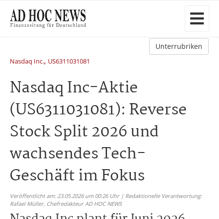
Unterrubriken
,
Nasdaq Inc.
US6311031081
Nasdaq Inc-Aktie
(US6311031081): Reverse
Stock Split 2026 und
wachsendes Tech-
Geschäft im Fokus
Veröffentlicht am: 23.05.2026 um 00:26 Uhr | Redaktionelle Verantwortung:
Rafael Müller,
Chefredakteur AD HOC NEWS