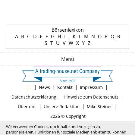
Börsenlexikon
A
B
C
D
E
F
G
H
I
J
K
L
M
N
O
P
Q
R
S
T
U
V
W
X
Y
Z
Menü
|
|
|
|
|
i
News
Kontakt
Impressum
|
|
Datenschutzerklärung
Hinweise zum Datenschutz
|
|
|
Über uns
Unsere Redaktion
Mike Steiner
2026 © Copyright
Wir verwenden Cookies, um Inhalte und Anzeigen zu
personalisieren, Funktionen für soziale Medien anbieten zu können