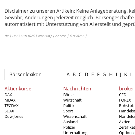
Disclaimer zu unseren Artikeln: Keine Anlageberatung,
Gewähr; Änderungen jederzeit möglich. Börsengeschäfte 
automatisiert mit Unterstützung von AI erstellt und geprü
de | US6311011026 | NASDAQ | boerse | 69198755 |
Börsenlexikon
A
B
C
D
E
F
G
H
I
J
K
L
Aktienkurse
Nachrichten
broker
DAX
Börse
CFD
MDAX
Wirtschaft
FOREX
TECDAX
Politik
Rohstoff
SDAX
Sport
Handels
Dow Jones
Wissenschaft
Handelss
Ausland
Aktien
Polizei
Zertifika
Unterhaltung
Options