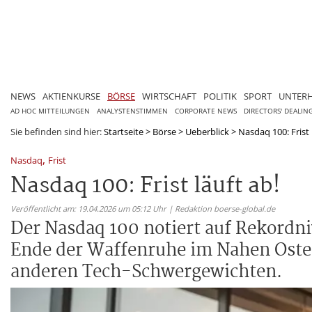
NEWS
AKTIENKURSE
BÖRSE
WIRTSCHAFT
POLITIK
SPORT
UNTER
AD HOC MITTEILUNGEN
ANALYSTENSTIMMEN
CORPORATE NEWS
DIRECTORS' DEALIN
Sie befinden sind hier:
Startseite
>
Börse
>
Ueberblick
>
Nasdaq 100: Frist 
,
Nasdaq
Frist
Nasdaq 100: Frist läuft ab!
Veröffentlicht am: 19.04.2026 um 05:12 Uhr | Redaktion boerse-global.de
Der Nasdaq 100 notiert auf Rekordni
Ende der Waffenruhe im Nahen Osten
anderen Tech-Schwergewichten.