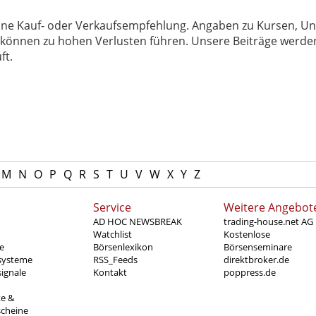
 keine Kauf- oder Verkaufsempfehlung. Angaben zu Kursen,
können zu hohen Verlusten führen. Unsere Beiträge werden
ft.
M
N
O
P
Q
R
S
T
U
V
W
X
Y
Z
Service
Weitere Angebot
AD HOC NEWSBREAK
trading-house.net AG
Watchlist
Kostenlose
e
Börsenlexikon
Börsenseminare
systeme
RSS_Feeds
direktbroker.de
ignale
Kontakt
poppress.de
te &
scheine