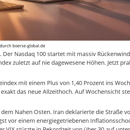
lt durch boerse-global.de
ar. Der Nasdaq 100 startet mit massiv Rückenwind 
ex zuletzt auf nie dagewesene Höhen. Jetzt pral
ieindex mit einem Plus von 1,40 Prozent ins Woc
exakt das neue Allzeithoch. Auf Wochensicht steh
us dem Nahen Osten. Iran deklarierte die Straße 
ngst vor einem energiegetriebenen Inflationsscho
 VIX stürzte in Rekordzeit von über 30 auf unter