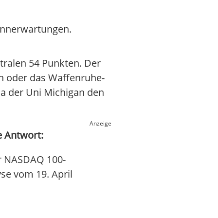
innerwartungen.
utralen 54 Punkten. Der
len oder das Waffenruhe-
ma der Uni Michigan den
Anzeige
e Antwort:
ür NASDAQ 100-
yse vom 19. April