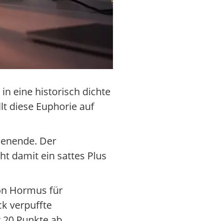
in eine historisch dichte
lt diese Euphorie auf
henende. Der
t damit ein sattes Plus
von Hormus für
ck verpuffte
 20 Punkte ab.