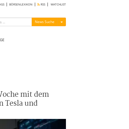
OGS
BÖRSENLEXIKON
RSS
WATCHLIST
Menü ein-/ausblenden
News Suche
GE
 Woche mit dem
n Tesla und