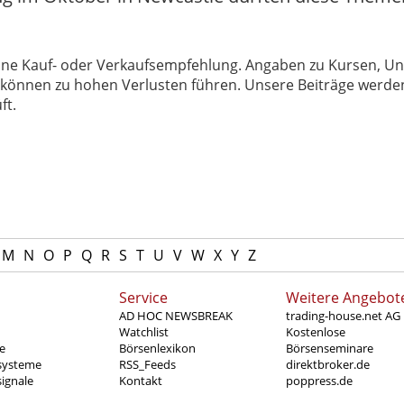
 keine Kauf- oder Verkaufsempfehlung. Angaben zu Kursen,
können zu hohen Verlusten führen. Unsere Beiträge werden
ft.
M
N
O
P
Q
R
S
T
U
V
W
X
Y
Z
Service
Weitere Angebot
AD HOC NEWSBREAK
trading-house.net AG
Watchlist
Kostenlose
e
Börsenlexikon
Börsenseminare
systeme
RSS_Feeds
direktbroker.de
ignale
Kontakt
poppress.de