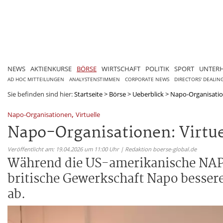
NEWS
AKTIENKURSE
BÖRSE
WIRTSCHAFT
POLITIK
SPORT
UNTER
AD HOC MITTEILUNGEN
ANALYSTENSTIMMEN
CORPORATE NEWS
DIRECTORS' DEALIN
Sie befinden sind hier:
Startseite
>
Börse
>
Ueberblick
>
Napo-Organisatione
,
Napo-Organisationen
Virtuelle
Napo-Organisationen: Virtuel
Veröffentlicht am: 19.04.2026 um 11:00 Uhr | Redaktion boerse-global.de
Während die US-amerikanische NAPO i
britische Gewerkschaft Napo bessere
ab.