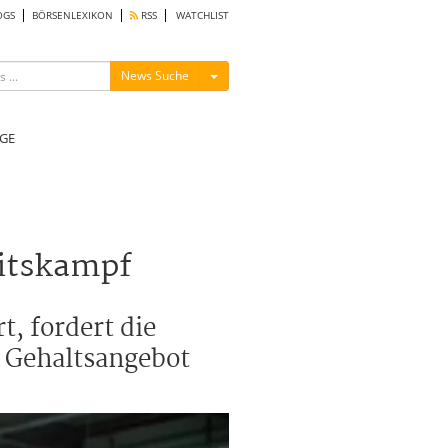
OGS
BÖRSENLEXIKON
RSS
WATCHLIST
Menü ein-/ausblenden
News Suche
GE
eitskampf
, fordert die
n Gehaltsangebot