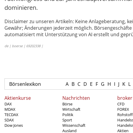
dominieren.
Disclaimer zu unseren Artikeln: Keine Anlageberatung,
Gewähr; Änderungen jederzeit möglich. Börsengeschäfte 
automatisiert mit Unterstützung von AI erstellt und geprü
de | boerse | 69202338 |
Börsenlexikon
A
B
C
D
E
F
G
H
I
J
K
L
Aktienkurse
Nachrichten
broker
DAX
Börse
CFD
MDAX
Wirtschaft
FOREX
TECDAX
Politik
Rohstoff
SDAX
Sport
Handels
Dow Jones
Wissenschaft
Handelss
Ausland
Aktien