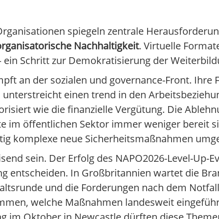
rganisationen spiegeln zentrale Herausforderun
organisatorische Nachhaltigkeit
. Virtuelle Forma
– ein Schritt zur Demokratisierung der Weiterbild
pft an der sozialen und governance-Front. Ihre 
, unterstreicht einen trend in den Arbeitsbezieh
siert wie die finanzielle Vergütung. Die Ableh
e im öffentlichen Sektor immer weniger bereit si
eitig komplexe neue Sicherheitsmaßnahmen umge
nd sein. Der Erfolg des NAPO2026-Level-Up-Eve
ung entscheiden. In Großbritannien wartet die Br
altsrunde und die Forderungen nach dem Notfallt
timmen, welche Maßnahmen landesweit eingeführ
g im Oktober in Newcastle dürften diese Theme