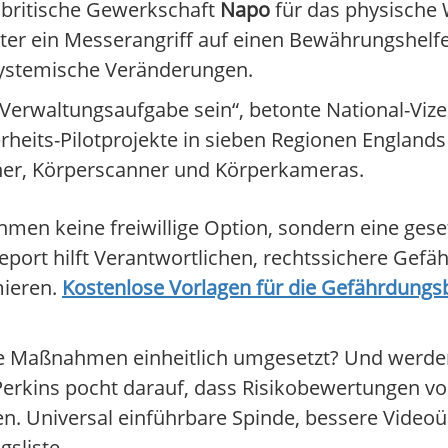
e britische Gewerkschaft
Napo
für das physische W
nter ein Messerangriff auf einen Bewährungshelfe
 systemische Veränderungen.
 Verwaltungsaufgabe sein“, betonte National-Viz
erheits-Pilotprojekte in sieben Regionen England
ner, Körperscanner und Körperkameras.
men keine freiwillige Option, sondern eine geset
Report hilft Verantwortlichen, rechtssichere Gef
mieren.
Kostenlose Vorlagen für die Gefährdungs
ie Maßnahmen einheitlich umgesetzt? Und werde
rkins pocht darauf, dass Risikobewertungen v
n. Universal einführbare Spinde, bessere Vide
sliste.