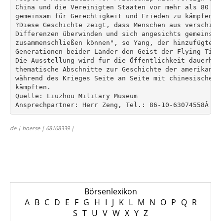
China und die Vereinigten Staaten vor mehr als 80 Ja
gemeinsam für Gerechtigkeit und Frieden zu kämpfen.

?Diese Geschichte zeigt, dass Menschen aus verschied
Differenzen überwinden und sich angesichts gemeinsam
zusammenschließen können", so Yang, der hinzufügte, 
Generationen beider Länder den Geist der Flying Tige
Die Ausstellung wird für die Öffentlichkeit dauerhaf
thematische Abschnitte zur Geschichte der amerikanis
während des Krieges Seite an Seite mit chinesischen 
kämpften.

Quelle: Liuzhou Military Museum

de | boerse | 68168339 |
Börsenlexikon
A
B
C
D
E
F
G
H
I
J
K
L
M
N
O
P
Q
R
S
T
U
V
W
X
Y
Z