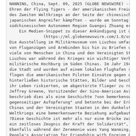
NANNING, China, Sept. 09, 2025 (GLOBE NEWSWIRE) -- E
Ehren der Flying Tigers - der amerikanischen Freiwil
des Zweiten Weltkriegs an der Seite der chinesischen
japanischen Angreifer kämpften - wurde am Sonntag in
südchinesischen Autonomen Region Guangxi Zhuang eröff
    Ein Medien-Snippet zu dieser Ankündigung ist übe
              (https://ml.globenewswire.com/1.0/snip
Die Ausstellung im Militärmuseum von Liuzhou umfasst
von Fluganzügen und Armbinden bis hin zu Briefen und
viele von Menschen in China und den Vereinigten Staa
Liuzhou war während des Krieges ein wichtiger Verkeh
militärische Hochburg im Süden Chinas. Im Jahr 1942 
die Stadt und wurden auf einem lokalen Flughafen sta
flogen die amerikanischen Piloten Einsätze gegen die
hinterließen historische Stätten, Bilder und Geschic
ihr Leben riskierten, um abgestürzte Flieger zu rette
Jeffrey Greene, Vorsitzender der Sino-American Aviat
beschrieb dies als eine Geschichte ?von bemerkenswer
gegenseitiger Aufopferung" und betonte bei der Eröff
Chinas und der Vereinigten Staaten in den dunkelsten
Weltkriegs eine bemerkenswerte Beziehung aufgebaut hä
?Diese Geschichte ist mehr als nur eine Brücke zwisc
ein zeitloses Zeugnis der Kraft der Solidarität", so 
Ebenfalls während der Zeremonie wies Yang Wanming, P
People's Association for Friendship with Foreign Cou