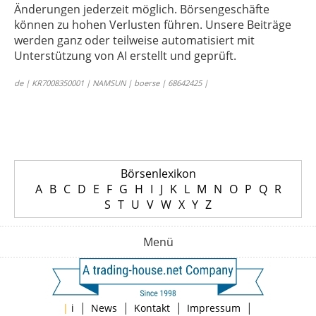
Änderungen jederzeit möglich. Börsengeschäfte
können zu hohen Verlusten führen. Unsere Beiträge
werden ganz oder teilweise automatisiert mit
Unterstützung von AI erstellt und geprüft.
de | KR7008350001 | NAMSUN | boerse | 68642425 |
Börsenlexikon
A
B
C
D
E
F
G
H
I
J
K
L
M
N
O
P
Q
R
S
T
U
V
W
X
Y
Z
Menü
|
|
|
|
|
i
News
Kontakt
Impressum