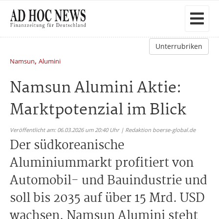
Unterrubriken
,
Namsun
Alumini
Namsun Alumini Aktie:
Marktpotenzial im Blick
Veröffentlicht am: 06.03.2026 um 20:40 Uhr | Redaktion boerse-global.de
Der südkoreanische
Aluminiummarkt profitiert von
Automobil- und Bauindustrie und
soll bis 2035 auf über 15 Mrd. USD
wachsen. Namsun Alumini steht