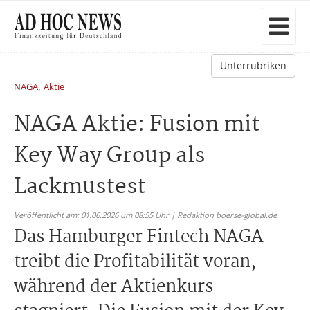
Unterrubriken
,
NAGA
Aktie
NAGA Aktie: Fusion mit
Key Way Group als
Lackmustest
Veröffentlicht am: 01.06.2026 um 08:55 Uhr | Redaktion boerse-global.de
Das Hamburger Fintech NAGA
treibt die Profitabilität voran,
während der Aktienkurs