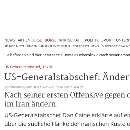
NEWS
AKTIENKURSE
BÖRSE
WIRTSCHAFT
POLITIK
SPORT
UNTER
AD HOC MITTEILUNGEN
ANALYSTENSTIMMEN
CORPORATE NEWS
DIRECTORS' DEALIN
Sie befinden sind hier:
Startseite
>
Börse
>
Ueberblick
>
Nach seiner ersten
,
US-Generalstabschef
Taktik
US-Generalstabschef: Ändern
Veröffentlicht am: 04.03.2026 um 16:18 Uhr | dpa.de
Nach seiner ersten Offensive gegen d
im Iran ändern.
US-Generalstabschef Dan Caine erklärte auf ein
über die südliche Flanke der iranischen Küste e