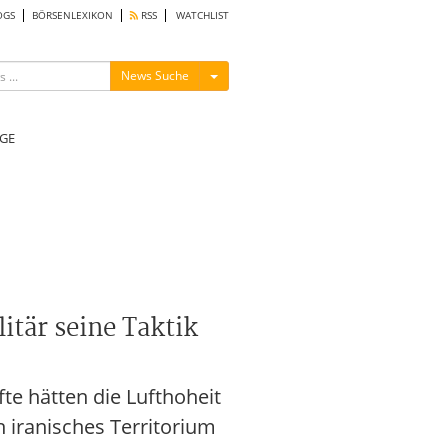
OGS
BÖRSENLEXIKON
RSS
WATCHLIST
Menü ein-/ausblenden
News Suche
GE
itär seine Taktik
te hätten die Lufthoheit
n iranisches Territorium