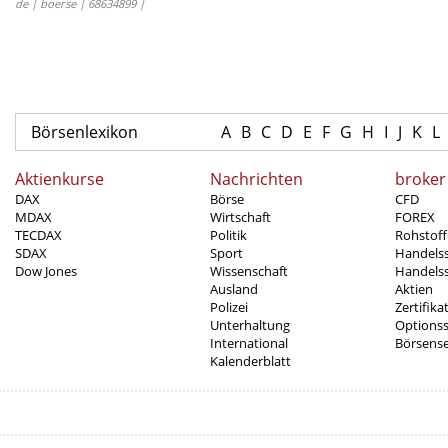
de | boerse | 68634899 |
Börsenlexikon
A
B
C
D
E
F
G
H
I
J
K
L
Aktienkurse
Nachrichten
broker
DAX
Börse
CFD
MDAX
Wirtschaft
FOREX
TECDAX
Politik
Rohstoff
SDAX
Sport
Handels
Dow Jones
Wissenschaft
Handelss
Ausland
Aktien
Polizei
Zertifika
Unterhaltung
Options
International
Börsens
Kalenderblatt