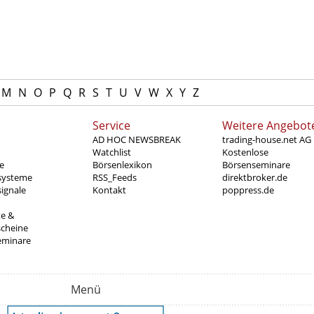
M
N
O
P
Q
R
S
T
U
V
W
X
Y
Z
Service
Weitere Angebot
AD HOC NEWSBREAK
trading-house.net AG
Watchlist
Kostenlose
e
Börsenlexikon
Börsenseminare
systeme
RSS_Feeds
direktbroker.de
ignale
Kontakt
poppress.de
te &
scheine
eminare
Menü