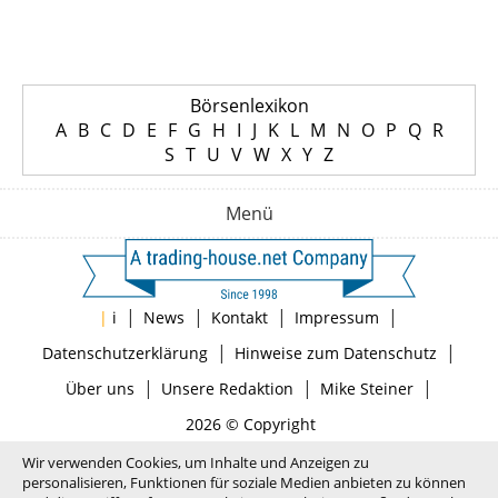
Börsenlexikon
A
B
C
D
E
F
G
H
I
J
K
L
M
N
O
P
Q
R
S
T
U
V
W
X
Y
Z
Menü
|
|
|
|
|
i
News
Kontakt
Impressum
|
|
Datenschutzerklärung
Hinweise zum Datenschutz
|
|
|
Über uns
Unsere Redaktion
Mike Steiner
2026 © Copyright
Wir verwenden Cookies, um Inhalte und Anzeigen zu
personalisieren, Funktionen für soziale Medien anbieten zu können