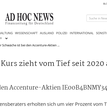
BL
HALTUNG
WISSENSCHAFT
AUSLAND
POLIZEI
INTERNATIONAL
SONSTI
GS
Schwäche ist bei den Accenture-Aktien ...
urs zieht vom Tief seit 2020
i den Accenture-Aktien IE00B4BNMY3
nsberaters erholten sich um vier Prozent vom Tie