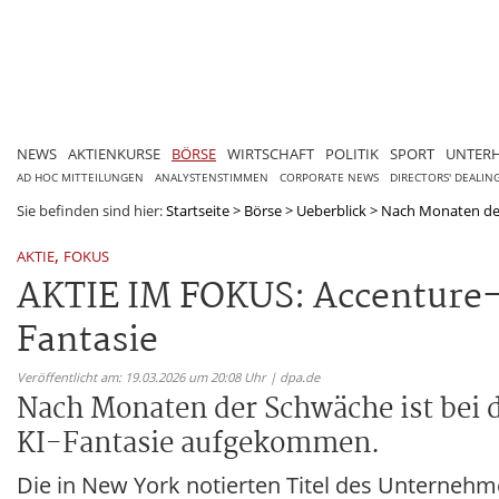
NEWS
AKTIENKURSE
BÖRSE
WIRTSCHAFT
POLITIK
SPORT
UNTER
AD HOC MITTEILUNGEN
ANALYSTENSTIMMEN
CORPORATE NEWS
DIRECTORS' DEALIN
Sie befinden sind hier:
Startseite
>
Börse
>
Ueberblick
>
Nach Monaten der 
,
AKTIE
FOKUS
AKTIE IM FOKUS: Accenture-K
Fantasie
Veröffentlicht am: 19.03.2026 um 20:08 Uhr | dpa.de
Nach Monaten der Schwäche ist be
KI-Fantasie aufgekommen.
Die in New York notierten Titel des Unternehme