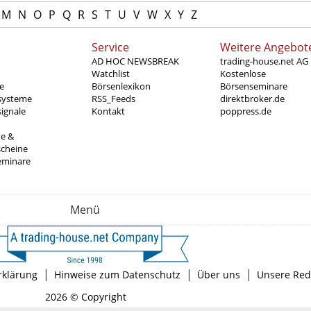
M
N
O
P
Q
R
S
T
U
V
W
X
Y
Z
Service
Weitere Angebot
AD HOC NEWSBREAK
trading-house.net AG
Watchlist
Kostenlose
e
Börsenlexikon
Börsenseminare
systeme
RSS_Feeds
direktbroker.de
ignale
Kontakt
poppress.de
te &
scheine
eminare
Menü
|
|
|
rklärung
Hinweise zum Datenschutz
Über uns
Unsere Red
2026 © Copyright