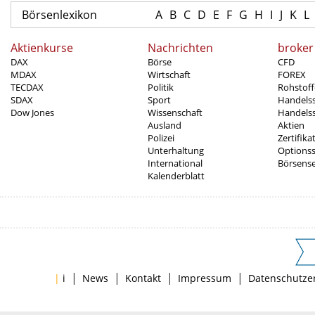
Börsenlexikon
A
B
C
D
E
F
G
H
I
J
K
L
Aktienkurse
Nachrichten
broker
DAX
Börse
CFD
MDAX
Wirtschaft
FOREX
TECDAX
Politik
Rohstoff
SDAX
Sport
Handels
Dow Jones
Wissenschaft
Handelss
Ausland
Aktien
Polizei
Zertifika
Unterhaltung
Options
International
Börsens
Kalenderblatt
|
|
|
|
|
i
News
Kontakt
Impressum
Datenschutze