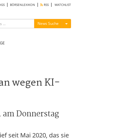
OGS
BÖRSENLEXIKON
RSS
WATCHLIST
Menü ein-/ausblenden
News Suche
GE
 an wegen KI-
4 am Donnerstag
f seit Mai 2020, das sie