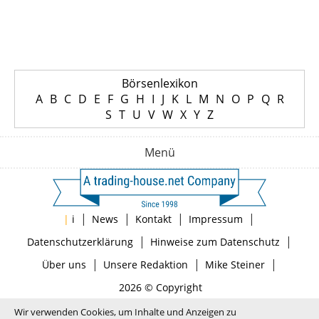
Börsenlexikon
A
B
C
D
E
F
G
H
I
J
K
L
M
N
O
P
Q
R
S
T
U
V
W
X
Y
Z
Menü
|
|
|
|
|
i
News
Kontakt
Impressum
|
|
Datenschutzerklärung
Hinweise zum Datenschutz
|
|
|
Über uns
Unsere Redaktion
Mike Steiner
2026 © Copyright
Wir verwenden Cookies, um Inhalte und Anzeigen zu