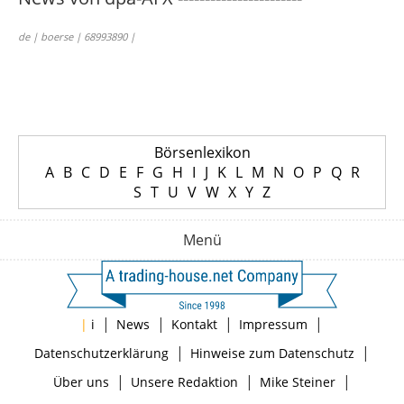
de | boerse | 68993890 |
Börsenlexikon
A
B
C
D
E
F
G
H
I
J
K
L
M
N
O
P
Q
R
S
T
U
V
W
X
Y
Z
Menü
|
|
|
|
|
i
News
Kontakt
Impressum
|
|
Datenschutzerklärung
Hinweise zum Datenschutz
|
|
|
Über uns
Unsere Redaktion
Mike Steiner