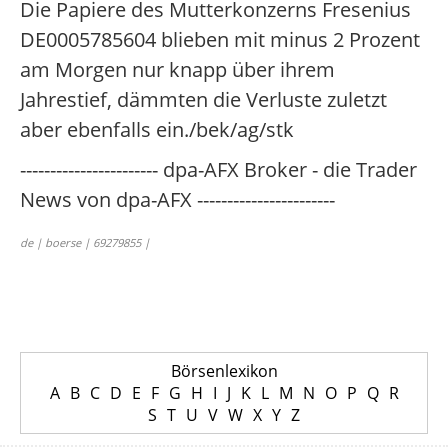
Die Papiere des Mutterkonzerns Fresenius
DE0005785604 blieben mit minus 2 Prozent
am Morgen nur knapp über ihrem
Jahrestief, dämmten die Verluste zuletzt
aber ebenfalls ein./bek/ag/stk
----------------------- dpa-AFX Broker - die Trader
News von dpa-AFX -----------------------
de | boerse | 69279855 |
Börsenlexikon
A
B
C
D
E
F
G
H
I
J
K
L
M
N
O
P
Q
R
S
T
U
V
W
X
Y
Z