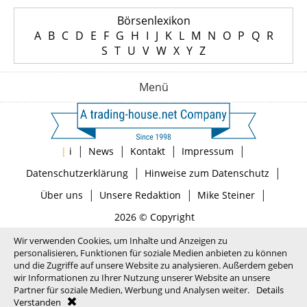
Börsenlexikon
A
B
C
D
E
F
G
H
I
J
K
L
M
N
O
P
Q
R
S
T
U
V
W
X
Y
Z
Menü
|
|
|
|
|
i
News
Kontakt
Impressum
|
|
Datenschutzerklärung
Hinweise zum Datenschutz
|
|
|
Über uns
Unsere Redaktion
Mike Steiner
2026 © Copyright
Wir verwenden Cookies, um Inhalte und Anzeigen zu
personalisieren, Funktionen für soziale Medien anbieten zu können
und die Zugriffe auf unsere Website zu analysieren. Außerdem geben
wir Informationen zu Ihrer Nutzung unserer Website an unsere
Partner für soziale Medien, Werbung und Analysen weiter.
Details
Verstanden