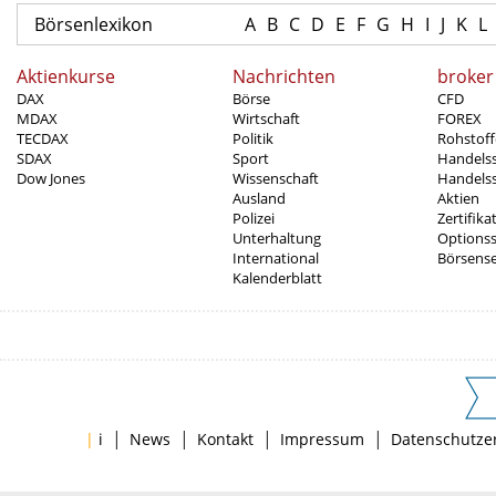
Börsenlexikon
A
B
C
D
E
F
G
H
I
J
K
L
Aktienkurse
Nachrichten
broker
DAX
Börse
CFD
MDAX
Wirtschaft
FOREX
TECDAX
Politik
Rohstoff
SDAX
Sport
Handels
Dow Jones
Wissenschaft
Handelss
Ausland
Aktien
Polizei
Zertifika
Unterhaltung
Options
International
Börsens
Kalenderblatt
|
|
|
|
|
i
News
Kontakt
Impressum
Datenschutze