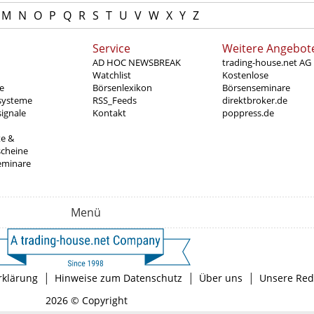
M
N
O
P
Q
R
S
T
U
V
W
X
Y
Z
Service
Weitere Angebot
AD HOC NEWSBREAK
trading-house.net AG
Watchlist
Kostenlose
e
Börsenlexikon
Börsenseminare
systeme
RSS_Feeds
direktbroker.de
ignale
Kontakt
poppress.de
te &
scheine
eminare
Menü
|
|
|
rklärung
Hinweise zum Datenschutz
Über uns
Unsere Red
2026 © Copyright