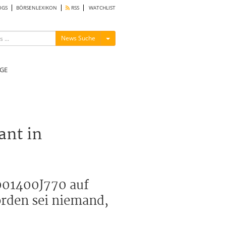
OGS
BÖRSENLEXIKON
RSS
WATCHLIST
Menü ein-/ausblenden
News Suche
GE
ant in
001400J770 auf
orden sei niemand,