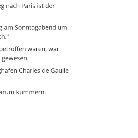
 nach Paris ist der
dung am Sonntagabend um
ch."
betroffen waren, war
00 gewesen.
ghafen Charles de Gaulle
n darum kümmern.