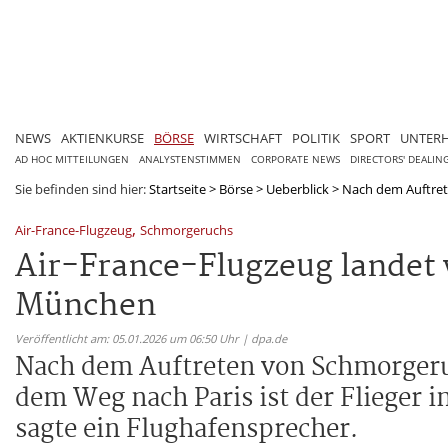
NEWS
AKTIENKURSE
BÖRSE
WIRTSCHAFT
POLITIK
SPORT
UNTER
AD HOC MITTEILUNGEN
ANALYSTENSTIMMEN
CORPORATE NEWS
DIRECTORS' DEALIN
Sie befinden sind hier:
Startseite
>
Börse
>
Ueberblick
>
Nach dem Auftrete
,
Air-France-Flugzeug
Schmorgeruchs
Air-France-Flugzeug landet
München
Veröffentlicht am: 05.01.2026 um 06:50 Uhr | dpa.de
Nach dem Auftreten von Schmorgeru
dem Weg nach Paris ist der Flieger 
sagte ein Flughafensprecher.