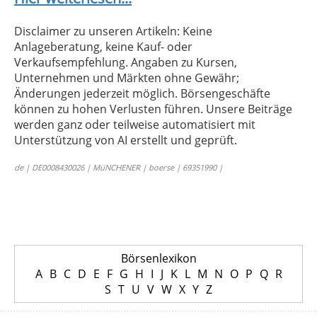
Disclaimer zu unseren Artikeln: Keine
Anlageberatung, keine Kauf- oder
Verkaufsempfehlung. Angaben zu Kursen,
Unternehmen und Märkten ohne Gewähr;
Änderungen jederzeit möglich. Börsengeschäfte
können zu hohen Verlusten führen. Unsere Beiträge
werden ganz oder teilweise automatisiert mit
Unterstützung von AI erstellt und geprüft.
de | DE0008430026 | MüNCHENER | boerse | 69351990 |
Börsenlexikon
A
B
C
D
E
F
G
H
I
J
K
L
M
N
O
P
Q
R
S
T
U
V
W
X
Y
Z