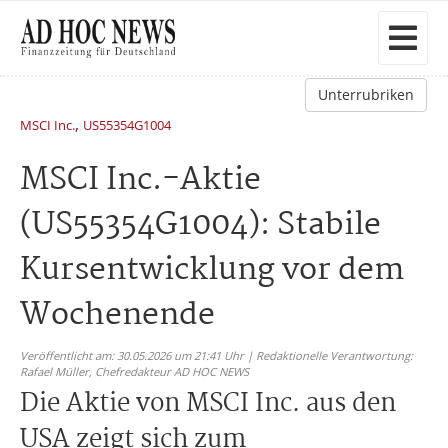
Unterrubriken
,
MSCI Inc.
US55354G1004
MSCI Inc.-Aktie
(US55354G1004): Stabile
Kursentwicklung vor dem
Wochenende
Veröffentlicht am: 30.05.2026 um 21:41 Uhr | Redaktionelle Verantwortung:
Rafael Müller,
Chefredakteur AD HOC NEWS
Die Aktie von MSCI Inc. aus den
USA zeigt sich zum