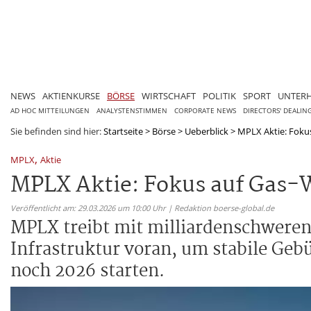
NEWS
AKTIENKURSE
BÖRSE
WIRTSCHAFT
POLITIK
SPORT
UNTER
AD HOC MITTEILUNGEN
ANALYSTENSTIMMEN
CORPORATE NEWS
DIRECTORS' DEALIN
Sie befinden sind hier:
Startseite
>
Börse
>
Ueberblick
>
MPLX Aktie: Foku
,
MPLX
Aktie
MPLX Aktie: Fokus auf Gas
Veröffentlicht am: 29.03.2026 um 10:00 Uhr | Redaktion boerse-global.de
MPLX treibt mit milliardenschweren
Infrastruktur voran, um stabile Ge
noch 2026 starten.