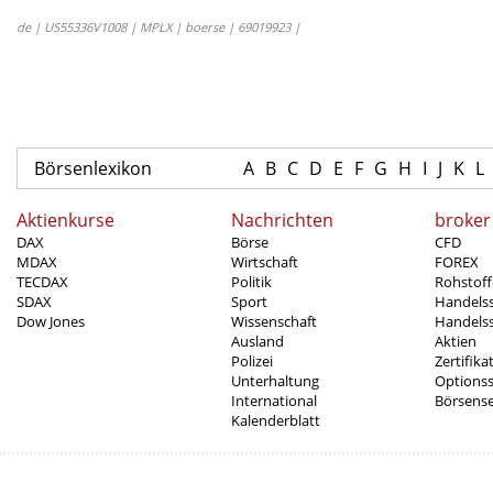
de | US55336V1008 | MPLX | boerse | 69019923 |
Börsenlexikon
A
B
C
D
E
F
G
H
I
J
K
L
Aktienkurse
Nachrichten
broker
DAX
Börse
CFD
MDAX
Wirtschaft
FOREX
TECDAX
Politik
Rohstoff
SDAX
Sport
Handels
Dow Jones
Wissenschaft
Handelss
Ausland
Aktien
Polizei
Zertifika
Unterhaltung
Options
International
Börsens
Kalenderblatt