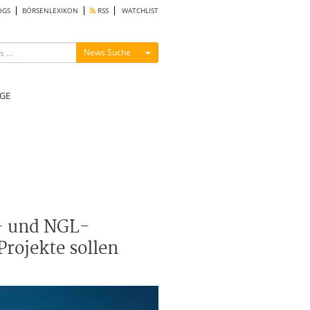
OGS
BÖRSENLEXIKON
RSS
WATCHLIST
Menü ein-/ausblenden
News Suche
GE
s- und NGL-
rojekte sollen