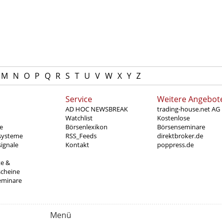
M
N
O
P
Q
R
S
T
U
V
W
X
Y
Z
Service
Weitere Angebot
AD HOC NEWSBREAK
trading-house.net AG
Watchlist
Kostenlose
e
Börsenlexikon
Börsenseminare
systeme
RSS_Feeds
direktbroker.de
ignale
Kontakt
poppress.de
te &
scheine
eminare
Menü