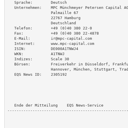
   Sprache:        Deutsch

   Unternehmen:    MPC Münchmeyer Petersen Capital AG
                   Palmaille 67

                   22767 Hamburg

                   Deutschland

   Telefon:        +49 (0)40 380 22-0

   Fax:            +49 (0)40 380 22-4878

   E-Mail:         ir@mpc-capital.com

   Internet:       www.mpc-capital.com

   ISIN:           DE000A1TNWJ4

   WKN:            A1TNWJ

   Indizes:        Scale 30

   Börsen:         Freiverkehr in Düsseldorf, Frankfu
                   Hannover, München, Stuttgart, Trad
   EQS News ID:    2305192

   Ende der Mitteilung    EQS News-Service

-----------------------------------------------------