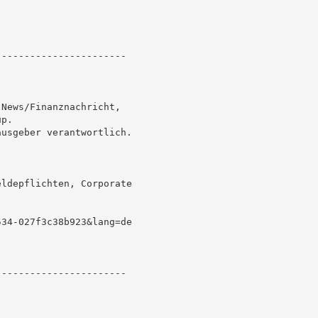
----------------------

News/Finanznachricht,

p.

usgeber verantwortlich.

ldepflichten, Corporate

34-027f3c38b923&lang=de

----------------------
