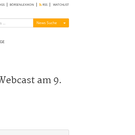
OGS
BÖRSENLEXIKON
RSS
WATCHLIST
Menü ein-/ausblenden
News Suche
GE
Webcast am 9.