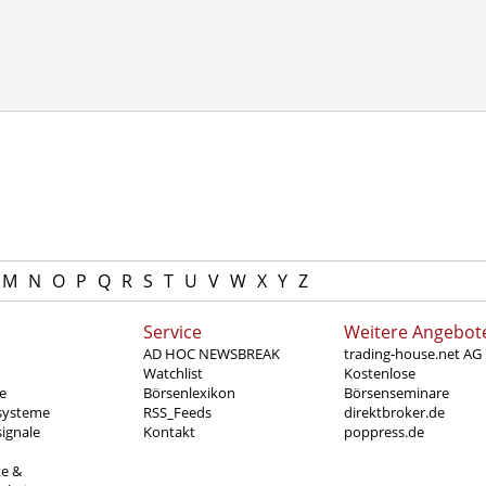
M
N
O
P
Q
R
S
T
U
V
W
X
Y
Z
Service
Weitere Angebot
AD HOC NEWSBREAK
trading-house.net AG
Watchlist
Kostenlose
e
Börsenlexikon
Börsenseminare
systeme
RSS_Feeds
direktbroker.de
ignale
Kontakt
poppress.de
te &