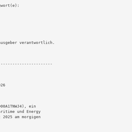
wort(e):

usgeber verantwortlich.

----------------------

26

00A1TNWJ4), ein

ritime und Energy

 2025 am morgigen
