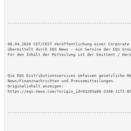
-----------------------------------------------------
08.04.2026 CET/CEST Veröffentlichung einer Corporate 
übermittelt durch EQS News - ein Service der EQS Grou
Für den Inhalt der Mitteilung ist der Emittent / Hera
Die EQS Distributionsservices umfassen gesetzliche Me
News/Finanznachrichten und Pressemitteilungen.

Originalinhalt anzeigen:

https://eqs-news.com/?origin_id=93293a80-3348-11f1-85
-----------------------------------------------------