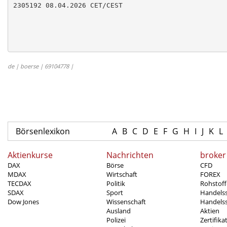
2305192 08.04.2026 CET/CEST

de | boerse | 69104778 |
Börsenlexikon
A
B
C
D
E
F
G
H
I
J
K
L
Aktienkurse
Nachrichten
broker
DAX
Börse
CFD
MDAX
Wirtschaft
FOREX
TECDAX
Politik
Rohstoff
SDAX
Sport
Handels
Dow Jones
Wissenschaft
Handelss
Ausland
Aktien
Polizei
Zertifika