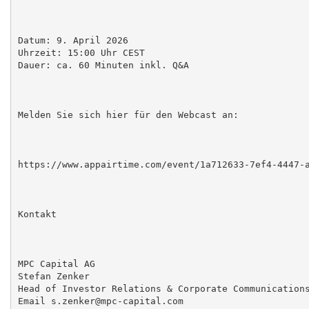
Datum: 9. April 2026

Uhrzeit: 15:00 Uhr CEST

Dauer: ca. 60 Minuten inkl. Q&A

Melden Sie sich hier für den Webcast an:

https://www.appairtime.com/event/1a712633-7ef4-4447-a
Kontakt

MPC Capital AG

Stefan Zenker

Head of Investor Relations & Corporate Communications
Email s.zenker@mpc-capital.com
