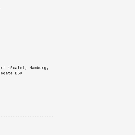


rt (Scale), Hamburg,

egate BSX

----------------------
