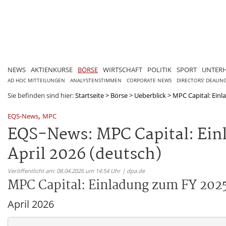
NEWS
AKTIENKURSE
BÖRSE
WIRTSCHAFT
POLITIK
SPORT
UNTER
AD HOC MITTEILUNGEN
ANALYSTENSTIMMEN
CORPORATE NEWS
DIRECTORS' DEALIN
Sie befinden sind hier:
Startseite
>
Börse
>
Ueberblick
>
MPC Capital: Einl
,
EQS-News
MPC
EQS-News: MPC Capital: Ein
April 2026 (deutsch)
Veröffentlicht am: 08.04.2026 um 14:54 Uhr | dpa.de
MPC Capital: Einladung zum FY 202
April 2026