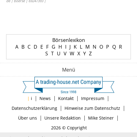
de | boerse | 69247393 |
Börsenlexikon
A
B
C
D
E
F
G
H
I
J
K
L
M
N
O
P
Q
R
S
T
U
V
W
X
Y
Z
Menü
|
|
|
|
|
i
News
Kontakt
Impressum
|
|
Datenschutzerklärung
Hinweise zum Datenschutz
|
|
|
Über uns
Unsere Redaktion
Mike Steiner
2026 © Copyright