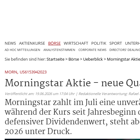
NEWS
AKTIENKURSE
BÖRSE
WIRTSCHAFT
POLITIK
SPORT
UNTER
AD HOC MITTEILUNGEN
ANALYSTENSTIMMEN
CORPORATE NEWS
DIRECTORS' DEALIN
Sie befinden sind hier:
Startseite
>
Börse
>
Ueberblick
>
Morningstar Aktie
,
MORN
US6153942023
Morningstar Aktie - neue Q
Veröffentlicht am: 19.06.2026 um 17:04 Uhr | Redaktionelle Verantwortung: Rafael
Morningstar zahlt im Juli eine unver
während der Kurs seit Jahresbeginn 
defensiver Dividendenwert, steht ab
2026 unter Druck.