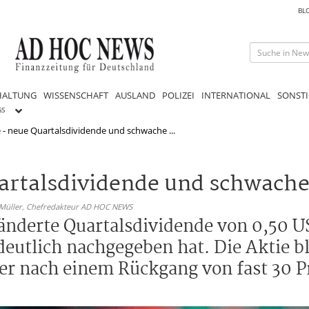
BL
HALTUNG
WISSENSCHAFT
AUSLAND
POLIZEI
INTERNATIONAL
SONSTI
GS
 - neue Quartalsdividende und schwache ...
uartalsdividende und schwach
 Müller,
Chefredakteur AD HOC NEWS
änderte Quartalsdividende von 0,50 US
deutlich nachgegeben hat. Die Aktie bl
er nach einem Rückgang von fast 30 P