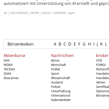
automatisiert mit Unterstützung von AI erstellt und geprü
de | US6153942023 | MORN | boerse | 69583584 | bgmi
Börsenlexikon
A
B
C
D
E
F
G
H
I
J
K
L
Aktienkurse
Nachrichten
broker
DAX
Börse
CFD
MDAX
Wirtschaft
FOREX
TECDAX
Politik
Rohstoff
SDAX
Sport
Handels
Dow Jones
Wissenschaft
Handelss
Ausland
Aktien
Polizei
Zertifika
Unterhaltung
Options
International
Börsens
Kalenderblatt