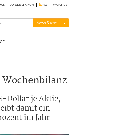
OGS
BÖRSENLEXIKON
RSS
WATCHLIST
Menü ein-/ausblenden
News Suche
GE
e Wochenbilanz
-Dollar je Aktie,
eibt damit ein
rozent im Jahr