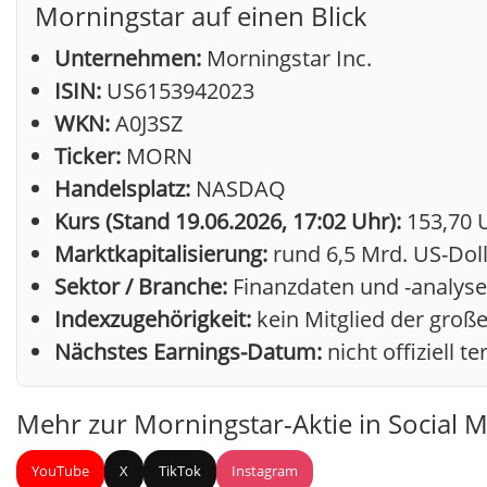
Morningstar auf einen Blick
Unternehmen:
Morningstar Inc.
ISIN:
US6153942023
WKN:
A0J3SZ
Ticker:
MORN
Handelsplatz:
NASDAQ
Kurs (Stand 19.06.2026, 17:02 Uhr):
153,70 U
Marktkapitalisierung:
rund 6,5 Mrd. US-Doll
Sektor / Branche:
Finanzdaten und -analys
Indexzugehörigkeit:
kein Mitglied der große
Nächstes Earnings-Datum:
nicht offiziell t
Mehr zur Morningstar-Aktie in Social 
YouTube
X
TikTok
Instagram