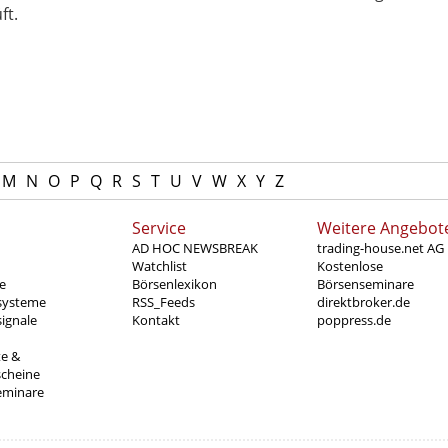
ft.
M
N
O
P
Q
R
S
T
U
V
W
X
Y
Z
Service
Weitere Angebot
AD HOC NEWSBREAK
trading-house.net AG
Watchlist
Kostenlose
e
Börsenlexikon
Börsenseminare
systeme
RSS_Feeds
direktbroker.de
ignale
Kontakt
poppress.de
te &
scheine
eminare