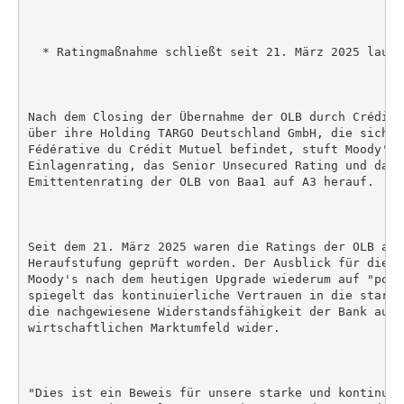
  * Ratingmaßnahme schließt seit 21. März 2025 laufe
Nach dem Closing der Übernahme der OLB durch Crédit 
über ihre Holding TARGO Deutschland GmbH, die sich i
Fédérative du Crédit Mutuel befindet, stuft Moody's 
Einlagenrating, das Senior Unsecured Rating und das l
Emittentenrating der OLB von Baa1 auf A3 herauf.

Seit dem 21. März 2025 waren die Ratings der OLB auf
Heraufstufung geprüft worden. Der Ausblick für diese
Moody's nach dem heutigen Upgrade wiederum auf "posi
spiegelt das kontinuierliche Vertrauen in die starke
die nachgewiesene Widerstandsfähigkeit der Bank auch
wirtschaftlichen Marktumfeld wider.

"Dies ist ein Beweis für unsere starke und kontinuie