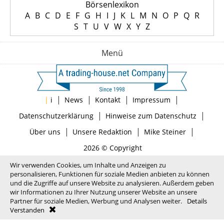
Börsenlexikon
A
B
C
D
E
F
G
H
I
J
K
L
M
N
O
P
Q
R
S
T
U
V
W
X
Y
Z
Menü
|
|
|
|
|
i
News
Kontakt
Impressum
|
|
Datenschutzerklärung
Hinweise zum Datenschutz
|
|
|
Über uns
Unsere Redaktion
Mike Steiner
2026 © Copyright
Wir verwenden Cookies, um Inhalte und Anzeigen zu
personalisieren, Funktionen für soziale Medien anbieten zu können
und die Zugriffe auf unsere Website zu analysieren. Außerdem geben
wir Informationen zu Ihrer Nutzung unserer Website an unsere
Partner für soziale Medien, Werbung und Analysen weiter.
Details
Verstanden