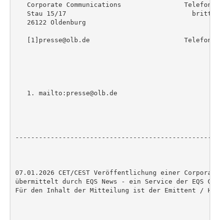
   Corporate Communications                Telefon: 
   Stau 15/17                                britta.
   26122 Oldenburg

                                                    
   [1]presse@olb.de                        Telefon: 
                                                   t
   1. mailto:presse@olb.de

----------------------------------------------------
07.01.2026 CET/CEST Veröffentlichung einer Corporate
übermittelt durch EQS News - ein Service der EQS Grou
Für den Inhalt der Mitteilung ist der Emittent / Her