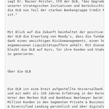
sagt Dr. Rainer Polster, CFO der OLB, "das Upgrade b
unserer strategischen Initiativen und berücksichtigt
die OLB nun Teil der starken Bankengruppe Crédit Mut
ist."

Mit Blick auf die Zukunft beinhaltet der positive Au
der OLB die Erwartung von Moody's, dass die fundamen
dank eines umsichtigen Risikomanagements, einer hohe
angemessenen Liquiditätspuffern anhält. Mit diesem s
bleibt die OLB auf Kurs, für ihre Kunden und Stakeho
zu generieren.

Über die OLB

Die OLB ist eine breit aufgestellte Universalbank mi
und mit mehr als 150 Jahren Erfahrung in der Kernreg
Unter den Marken OLB und Bankhaus Neelmeyer berät di
Million Kunden in den Segmenten Private & Business C
& Diversified Lending persönlich und über digitale K