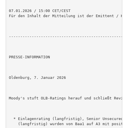
07.01.2026 / 15:00 CET/CEST

Für den Inhalt der Mitteilung ist der Emittent / Her
----------------------------------------------------
PRESSE-INFORMATION

Oldenburg, 7. Januar 2026

Moody's stuft OLB-Ratings herauf und schließt Review 
  * Einlagenrating (langfristig), Senior Unsecured u
    (langfristig) wurden von Baa1 auf A3 mit positiv