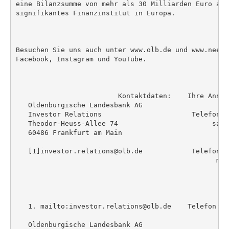
eine Bilanzsumme von mehr als 30 Milliarden Euro auf
signifikantes Finanzinstitut in Europa.

Besuchen Sie uns auch unter www.olb.de und www.neelm
Facebook, Instagram und YouTube.

                         Kontaktdaten:    Ihre Anspre
   Oldenburgische Landesbank AG                     
   Investor Relations                      Telefon: 
   Theodor-Heuss-Allee 74                       sand
   60486 Frankfurt am Main

                                                    
   [1]investor.relations@olb.de            Telefon: 
                                                 mar
                                                    
   1. mailto:investor.relations@olb.de    Telefon: +
                                                   m
   Oldenburgische Landesbank AG                     