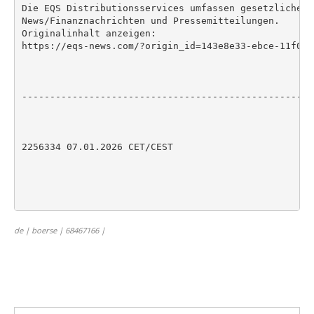
Die EQS Distributionsservices umfassen gesetzliche M
News/Finanznachrichten und Pressemitteilungen.

Originalinhalt anzeigen:

https://eqs-news.com/?origin_id=143e8e33-ebce-11f0-b
----------------------------------------------------
2256334 07.01.2026 CET/CEST

de | boerse | 68467166 |