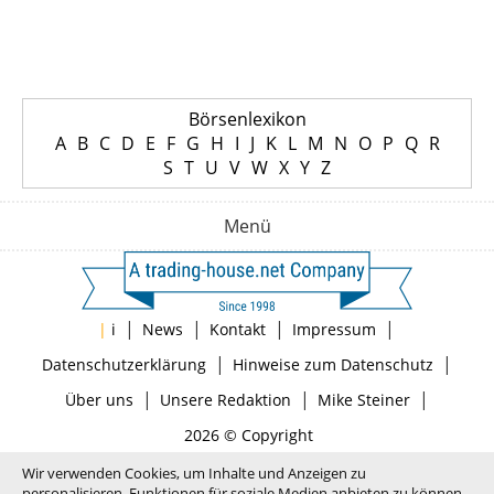
Börsenlexikon
A
B
C
D
E
F
G
H
I
J
K
L
M
N
O
P
Q
R
S
T
U
V
W
X
Y
Z
Menü
|
|
|
|
|
i
News
Kontakt
Impressum
|
|
Datenschutzerklärung
Hinweise zum Datenschutz
|
|
|
Über uns
Unsere Redaktion
Mike Steiner
2026 © Copyright
Wir verwenden Cookies, um Inhalte und Anzeigen zu
personalisieren, Funktionen für soziale Medien anbieten zu können