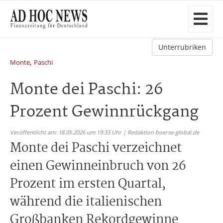
Unterrubriken
,
Monte
Paschi
Monte dei Paschi: 26
Prozent Gewinnrückgang
Veröffentlicht am: 18.05.2026 um 19:33 Uhr | Redaktion boerse-global.de
Monte dei Paschi verzeichnet
einen Gewinneinbruch von 26
Prozent im ersten Quartal,
während die italienischen
Großbanken Rekordgewinne