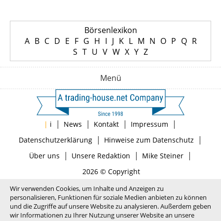
Börsenlexikon
A
B
C
D
E
F
G
H
I
J
K
L
M
N
O
P
Q
R
S
T
U
V
W
X
Y
Z
Menü
|
|
|
|
|
i
News
Kontakt
Impressum
|
|
Datenschutzerklärung
Hinweise zum Datenschutz
|
|
|
Über uns
Unsere Redaktion
Mike Steiner
2026 © Copyright
Wir verwenden Cookies, um Inhalte und Anzeigen zu
personalisieren, Funktionen für soziale Medien anbieten zu können
und die Zugriffe auf unsere Website zu analysieren. Außerdem geben
wir Informationen zu Ihrer Nutzung unserer Website an unsere