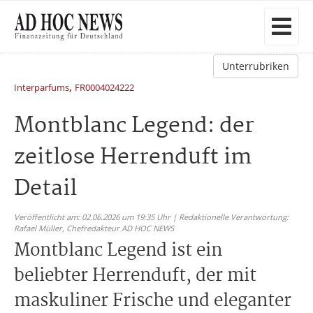
Unterrubriken
,
Interparfums
FR0004024222
Montblanc Legend: der
zeitlose Herrenduft im
Detail
Veröffentlicht am: 02.06.2026 um 19:35 Uhr | Redaktionelle Verantwortung:
Rafael Müller,
Chefredakteur AD HOC NEWS
Montblanc Legend ist ein
beliebter Herrenduft, der mit
maskuliner Frische und eleganter