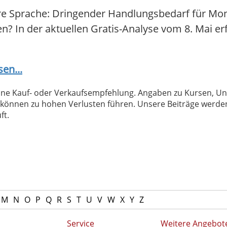
re Sprache: Dringender Handlungsbedarf für Mo
fen? In der aktuellen Gratis-Analyse vom 8. Mai er
sen...
 keine Kauf- oder Verkaufsempfehlung. Angaben zu Kursen,
können zu hohen Verlusten führen. Unsere Beiträge werden
ft.
M
N
O
P
Q
R
S
T
U
V
W
X
Y
Z
Service
Weitere Angebot