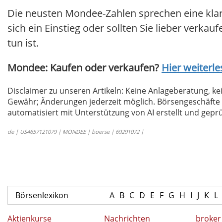
Die neusten Mondee-Zahlen sprechen eine kla
sich ein Einstieg oder sollten Sie lieber verkau
tun ist.
Mondee: Kaufen oder verkaufen?
Hier weiterle
Disclaimer zu unseren Artikeln: Keine Anlageberatung,
Gewähr; Änderungen jederzeit möglich. Börsengeschäfte 
automatisiert mit Unterstützung von AI erstellt und geprü
de | US4657121079 | MONDEE | boerse | 69291072 |
Börsenlexikon
A
B
C
D
E
F
G
H
I
J
K
L
Aktienkurse
Nachrichten
broker