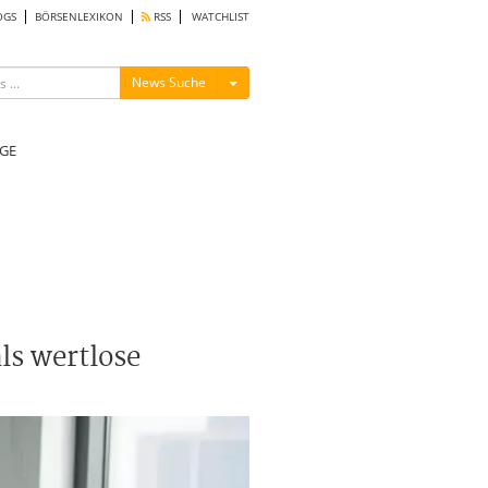
OGS
BÖRSENLEXIKON
RSS
WATCHLIST
Menü ein-/ausblenden
News Suche
GE
ls wertlose