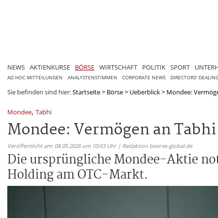
NEWS
AKTIENKURSE
BÖRSE
WIRTSCHAFT
POLITIK
SPORT
UNTER
AD HOC MITTEILUNGEN
ANALYSTENSTIMMEN
CORPORATE NEWS
DIRECTORS' DEALIN
Sie befinden sind hier:
Startseite
>
Börse
>
Ueberblick
>
Mondee: Vermöge
,
Mondee
Tabhi
Mondee: Vermögen an Tabhi
Veröffentlicht am: 08.05.2026 um 10:03 Uhr | Redaktion boerse-global.de
Die ursprüngliche Mondee-Aktie noti
Holding am OTC-Markt.