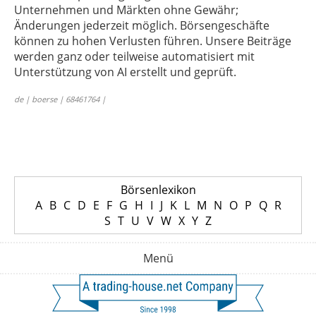
Unternehmen und Märkten ohne Gewähr;
Änderungen jederzeit möglich. Börsengeschäfte
können zu hohen Verlusten führen. Unsere Beiträge
werden ganz oder teilweise automatisiert mit
Unterstützung von AI erstellt und geprüft.
de | boerse | 68461764 |
Börsenlexikon
A
B
C
D
E
F
G
H
I
J
K
L
M
N
O
P
Q
R
S
T
U
V
W
X
Y
Z
Menü