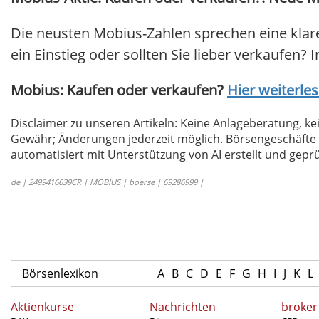
Die neusten Mobius-Zahlen sprechen eine klar
ein Einstieg oder sollten Sie lieber verkaufen? 
Mobius: Kaufen oder verkaufen?
Hier weiterles
Disclaimer zu unseren Artikeln: Keine Anlageberatung,
Gewähr; Änderungen jederzeit möglich. Börsengeschäfte 
automatisiert mit Unterstützung von AI erstellt und geprü
de | 2499416639CR | MOBIUS | boerse | 69286999 |
Börsenlexikon
A
B
C
D
E
F
G
H
I
J
K
L
Aktienkurse
Nachrichten
broker