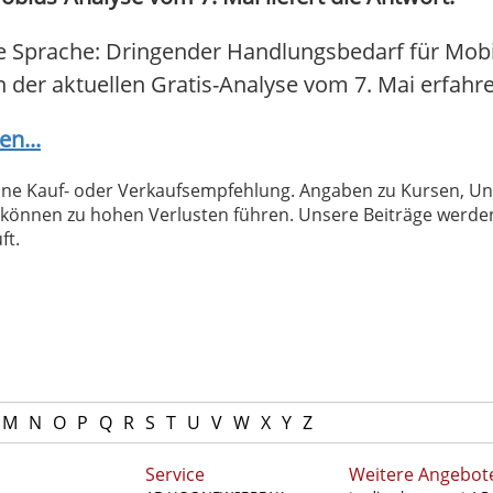
e Sprache: Dringender Handlungsbedarf für Mobi
In der aktuellen Gratis-Analyse vom 7. Mai erfahren
en...
 keine Kauf- oder Verkaufsempfehlung. Angaben zu Kursen,
können zu hohen Verlusten führen. Unsere Beiträge werden
ft.
M
N
O
P
Q
R
S
T
U
V
W
X
Y
Z
Service
Weitere Angebot