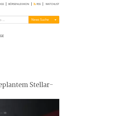
OGS
BÖRSENLEXIKON
RSS
WATCHLIST
Menü ein-/ausblenden
News Suche
GE
eplantem Stellar-