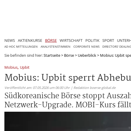
NEWS
AKTIENKURSE
BÖRSE
WIRTSCHAFT
POLITIK
SPORT
UNTER
AD HOC MITTEILUNGEN
ANALYSTENSTIMMEN
CORPORATE NEWS
DIRECTORS' DEALIN
Sie befinden sind hier:
Startseite
>
Börse
>
Ueberblick
>
Mobius: Upbit sp
,
Mobius
Upbit
Mobius: Upbit sperrt Abheb
Veröffentlicht am: 07.05.2026 um 06:00 Uhr | Redaktion boerse-global.de
Südkoreanische Börse stoppt Ausza
Netzwerk-Upgrade. MOBI-Kurs fällt