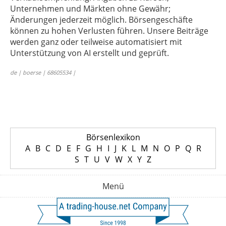
Unternehmen und Märkten ohne Gewähr;
Änderungen jederzeit möglich. Börsengeschäfte
können zu hohen Verlusten führen. Unsere Beiträge
werden ganz oder teilweise automatisiert mit
Unterstützung von AI erstellt und geprüft.
de | boerse | 68605534 |
Börsenlexikon
A
B
C
D
E
F
G
H
I
J
K
L
M
N
O
P
Q
R
S
T
U
V
W
X
Y
Z
Menü