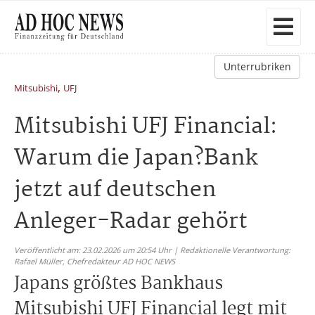
Unterrubriken
,
Mitsubishi
UFJ
Mitsubishi UFJ Financial:
Warum die Japan?Bank
jetzt auf deutschen
Anleger-Radar gehört
Veröffentlicht am: 23.02.2026 um 20:54 Uhr | Redaktionelle Verantwortung:
Rafael Müller,
Chefredakteur AD HOC NEWS
Japans größtes Bankhaus
Mitsubishi UFJ Financial legt mit