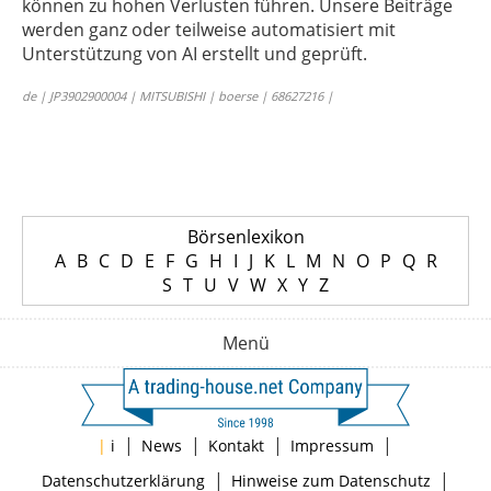
können zu hohen Verlusten führen. Unsere Beiträge
werden ganz oder teilweise automatisiert mit
Unterstützung von AI erstellt und geprüft.
de | JP3902900004 | MITSUBISHI | boerse | 68627216 |
Börsenlexikon
A
B
C
D
E
F
G
H
I
J
K
L
M
N
O
P
Q
R
S
T
U
V
W
X
Y
Z
Menü
|
|
|
|
|
i
News
Kontakt
Impressum
|
|
Datenschutzerklärung
Hinweise zum Datenschutz