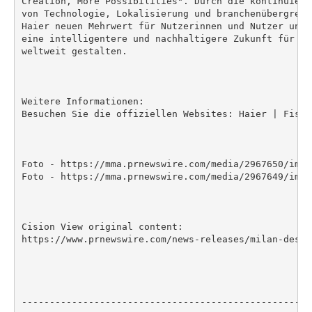
Creation, More Possibilities". Durch die kontinuierl
von Technologie, Lokalisierung und branchenübergreif
Haier neuen Mehrwert für Nutzerinnen und Nutzer und 
eine intelligentere und nachhaltigere Zukunft für Ha
weltweit gestalten.

Weitere Informationen:

Besuchen Sie die offiziellen Websites: Haier | Fisher
Foto - https://mma.prnewswire.com/media/2967650/image
Foto - https://mma.prnewswire.com/media/2967649/image
Cision View original content:

https://www.prnewswire.com/news-releases/milan-desig
----------------------------------------------------