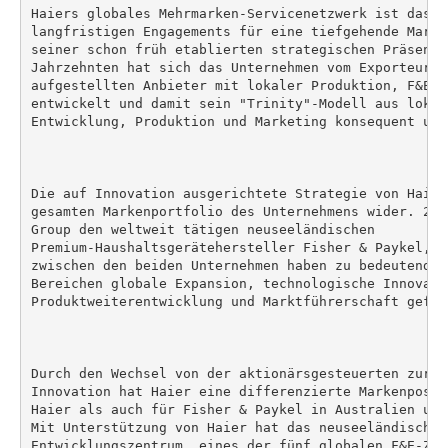
Haiers globales Mehrmarken-Servicenetzwerk ist das E
langfristigen Engagements für eine tiefgehende Markt
seiner schon früh etablierten strategischen Präsenz 
Jahrzehnten hat sich das Unternehmen vom Exporteur z
aufgestellten Anbieter mit lokaler Produktion, F&E- 
entwickelt und damit sein "Trinity"-Modell aus lokal
Entwicklung, Produktion und Marketing konsequent umge
Die auf Innovation ausgerichtete Strategie von Haier
gesamten Markenportfolio des Unternehmens wider. 201
Group den weltweit tätigen neuseeländischen

Premium-Haushaltsgerätehersteller Fisher & Paykel, u
zwischen den beiden Unternehmen haben zu bedeutenden
Bereichen globale Expansion, technologische Innovatio
Produktweiterentwicklung und Marktführerschaft geführ
Durch den Wechsel von der aktionärsgesteuerten zur b
Innovation hat Haier eine differenzierte Markenposit
Haier als auch für Fisher & Paykel in Australien und
Mit Unterstützung von Haier hat das neuseeländische 
Entwicklungszentrum, eines der fünf globalen F&E-Zen