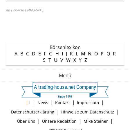
de | boerse | 69260541 |
Börsenlexikon
A
B
C
D
E
F
G
H
I
J
K
L
M
N
O
P
Q
R
S
T
U
V
W
X
Y
Z
Menü
|
|
|
|
|
i
News
Kontakt
Impressum
|
|
Datenschutzerklärung
Hinweise zum Datenschutz
|
|
|
Über uns
Unsere Redaktion
Mike Steiner