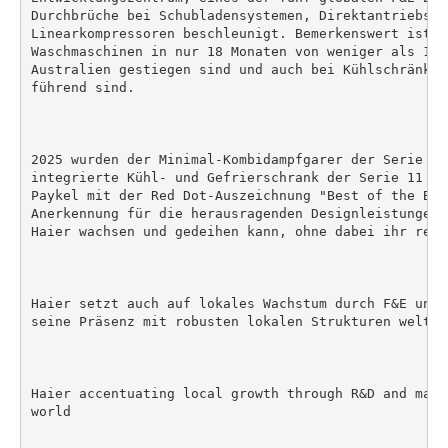
Durchbrüche bei Schubladensystemen, Direktantriebsmot
Linearkompressoren beschleunigt. Bemerkenswert ist, 
Waschmaschinen in nur 18 Monaten von weniger als 1 %
Australien gestiegen sind und auch bei Kühlschränken
führend sind.

2025 wurden der Minimal-Kombidampfgarer der Serie 11
integrierte Kühl- und Gefrierschrank der Serie 11 (9
Paykel mit der Red Dot-Auszeichnung "Best of the Bes
Anerkennung für die herausragenden Designleistungen 
Haier wachsen und gedeihen kann, ohne dabei ihr reic
Haier setzt auch auf lokales Wachstum durch F&E und 
seine Präsenz mit robusten lokalen Strukturen weltwei
Haier accentuating local growth through R&D and manu
world
