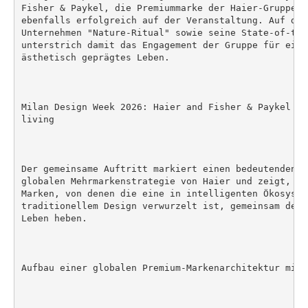
Fisher & Paykel, die Premiummarke der Haier-Gruppe, 
ebenfalls erfolgreich auf der Veranstaltung. Auf der
Unternehmen "Nature-Ritual" sowie seine State-of-the
unterstrich damit das Engagement der Gruppe für ein 
ästhetisch geprägtes Leben.

Milan Design Week 2026: Haier and Fisher & Paykel do
living

Der gemeinsame Auftritt markiert einen bedeutenden M
globalen Mehrmarkenstrategie von Haier und zeigt, wi
Marken, von denen die eine in intelligenten Ökosyste
traditionellem Design verwurzelt ist, gemeinsam den 
Leben heben.

Aufbau einer globalen Premium-Markenarchitektur mit 