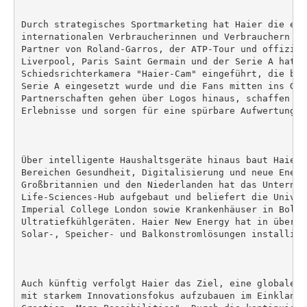
Durch strategisches Sportmarketing hat Haier die emo
internationalen Verbraucherinnen und Verbrauchern ge
Partner von Roland-Garros, der ATP-Tour und offiziel
Liverpool, Paris Saint Germain und der Serie A hat Ha
Schiedsrichterkamera "Haier-Cam" eingeführt, die bei
Serie A eingesetzt wurde und die Fans mitten ins Ges
Partnerschaften gehen über Logos hinaus, schaffen ge
Erlebnisse und sorgen für eine spürbare Aufwertung de
Über intelligente Haushaltsgeräte hinaus baut Haier 
Bereichen Gesundheit, Digitalisierung und neue Energ
Großbritannien und den Niederlanden hat das Unternehm
Life-Sciences-Hub aufgebaut und beliefert die Univer
Imperial College London sowie Krankenhäuser in Bolog
Ultratiefkühlgeräten. Haier New Energy hat in über 5
Solar-, Speicher- und Balkonstromlösungen installiert
Auch künftig verfolgt Haier das Ziel, eine globale P
mit starkem Innovationsfokus aufzubauen im Einklang 