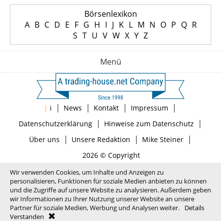
Börsenlexikon
A
B
C
D
E
F
G
H
I
J
K
L
M
N
O
P
Q
R
S
T
U
V
W
X
Y
Z
Menü
|
|
|
|
|
i
News
Kontakt
Impressum
|
|
Datenschutzerklärung
Hinweise zum Datenschutz
|
|
|
Über uns
Unsere Redaktion
Mike Steiner
2026 © Copyright
Wir verwenden Cookies, um Inhalte und Anzeigen zu
personalisieren, Funktionen für soziale Medien anbieten zu können
und die Zugriffe auf unsere Website zu analysieren. Außerdem geben
wir Informationen zu Ihrer Nutzung unserer Website an unsere
Partner für soziale Medien, Werbung und Analysen weiter.
Details
Verstanden