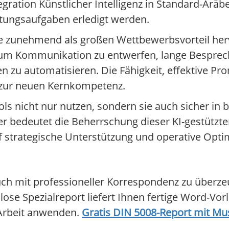
tegration Künstlicher Intelligenz in Standard-Aräb
tungsaufgaben erledigt werden.
e zunehmend als großen Wettbewerbsvorteil her
, um Kommunikation zu entwerfen, lange Bespre
u automatisieren. Die Fähigkeit, effektive Pr
d zur neuen Kernkompetenz.
ls nicht nur nutzen, sondern sie auch sicher in
r bedeutet die Beherrschung dieser KI-gestützt
f strategische Unterstützung und operative Opti
h mit professioneller Korrespondenz zu überzeug
lose Spezialreport liefert Ihnen fertige Word-Vorl
n Arbeit anwenden.
Gratis DIN 5008-Report mit Mu