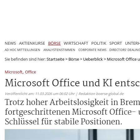
NEWS
AKTIENKURSE
BÖRSE
WIRTSCHAFT
POLITIK
SPORT
UNTER
AD HOC MITTEILUNGEN
ANALYSTENSTIMMEN
CORPORATE NEWS
DIRECTORS' DEALIN
Sie befinden sind hier:
Startseite
>
Börse
>
Ueberblick
>
Microsoft Office 
,
Microsoft
Office
Microsoft Office und KI ent
Veröffentlicht am: 11.03.2026 um 06:02 Uhr | Redaktion boerse-global.de
Trotz hoher Arbeitslosigkeit in Bre
fortgeschrittenen Microsoft Office-
Schlüssel für stabile Positionen.