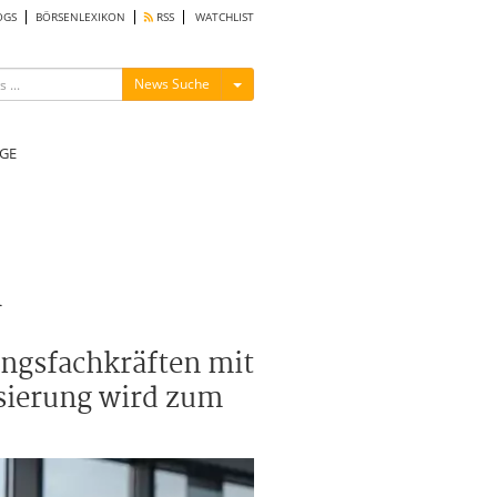
OGS
BÖRSENLEXIKON
RSS
WATCHLIST
Menü ein-/ausblenden
News Suche
GE
n
ungsfachkräften mit
isierung wird zum