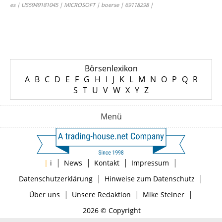
es | US5949181045 | MICROSOFT | boerse | 69118298 |
Börsenlexikon
A
B
C
D
E
F
G
H
I
J
K
L
M
N
O
P
Q
R
S
T
U
V
W
X
Y
Z
Menü
|
|
|
|
|
i
News
Kontakt
Impressum
|
|
Datenschutzerklärung
Hinweise zum Datenschutz
|
|
|
Über uns
Unsere Redaktion
Mike Steiner
2026 © Copyright