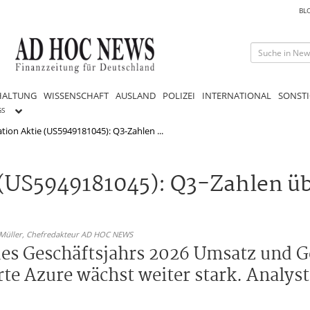
BL
HALTUNG
WISSENSCHAFT
AUSLAND
POLIZEI
INTERNATIONAL
SONSTI
GS
tion Aktie (US5949181045): Q3-Zahlen ...
 (US5949181045): Q3-Zahlen ü
 Müller,
Chefredakteur AD HOC NEWS
l des Geschäftsjahrs 2026 Umsatz und 
te Azure wächst weiter stark. Analyst