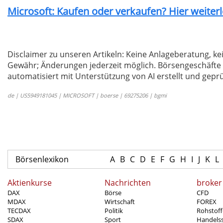
Microsoft: Kaufen oder verkaufen? Hier weiterl
Disclaimer zu unseren Artikeln: Keine Anlageberatung,
Gewähr; Änderungen jederzeit möglich. Börsengeschäfte 
automatisiert mit Unterstützung von AI erstellt und geprü
de | US5949181045 | MICROSOFT | boerse | 69275206 | bgmi
Börsenlexikon
A
B
C
D
E
F
G
H
I
J
K
L
Aktienkurse
Nachrichten
broker
DAX
Börse
CFD
MDAX
Wirtschaft
FOREX
TECDAX
Politik
Rohstoff
SDAX
Sport
Handels