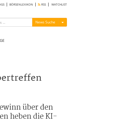
OGS
BÖRSENLEXIKON
RSS
WATCHLIST
Menü ein-/ausblenden
News Suche
GE
bertreffen
Gewinn über den
en heben die KI-