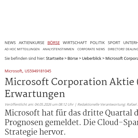
NEWS
AKTIENKURSE
BÖRSE
WIRTSCHAFT
POLITIK
SPORT
UNTER
AD HOC MITTEILUNGEN
ANALYSTENSTIMMEN
CORPORATE NEWS
DIRECTORS' DEALIN
Sie befinden sind hier:
Startseite
>
Börse
>
Ueberblick
>
Microsoft Corpora
,
Microsoft
US5949181045
Microsoft Corporation Aktie
Erwartungen
Veröffentlicht am: 04.05.2026 um 08:12 Uhr | Redaktionelle Verantwortung: Rafael
Microsoft hat für das dritte Quarta
Prognosen gemeldet. Die Cloud-Spar
Strategie hervor.