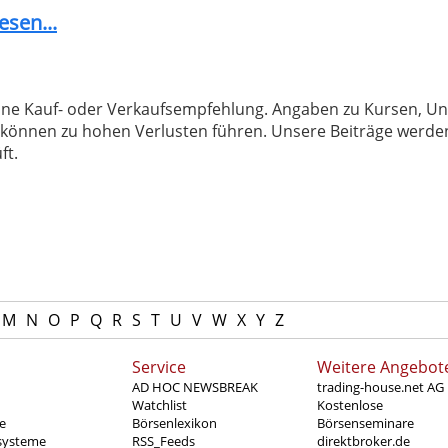
esen...
 keine Kauf- oder Verkaufsempfehlung. Angaben zu Kursen,
können zu hohen Verlusten führen. Unsere Beiträge werden
ft.
M
N
O
P
Q
R
S
T
U
V
W
X
Y
Z
Service
Weitere Angebot
AD HOC NEWSBREAK
trading-house.net AG
Watchlist
Kostenlose
e
Börsenlexikon
Börsenseminare
systeme
RSS_Feeds
direktbroker.de