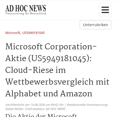
Unterrubriken
,
Microsoft
US5949181045
Microsoft Corporation-
Aktie (US5949181045):
Cloud-Riese im
Wettbewerbsvergleich mit
Alphabet und Amazon
Veröffentlicht am: 10.06.2026 um 09:42 Uhr | Redaktionelle Verantwortung:
Rafael Müller,
Chefredakteur AD HOC NEWS