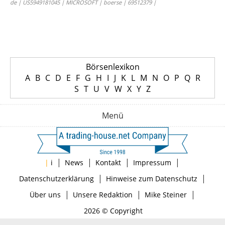
de | US5949181045 | MICROSOFT | boerse | 69512379 |
Börsenlexikon
A
B
C
D
E
F
G
H
I
J
K
L
M
N
O
P
Q
R
S
T
U
V
W
X
Y
Z
Menü
|
|
|
|
|
i
News
Kontakt
Impressum
|
|
Datenschutzerklärung
Hinweise zum Datenschutz
|
|
|
Über uns
Unsere Redaktion
Mike Steiner
2026 © Copyright