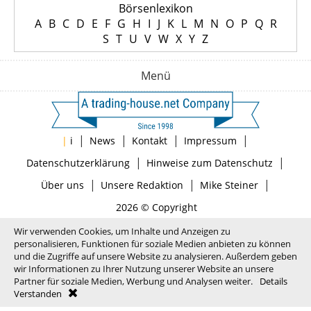
Börsenlexikon
A
B
C
D
E
F
G
H
I
J
K
L
M
N
O
P
Q
R
S
T
U
V
W
X
Y
Z
Menü
|
|
|
|
|
i
News
Kontakt
Impressum
|
|
Datenschutzerklärung
Hinweise zum Datenschutz
|
|
|
Über uns
Unsere Redaktion
Mike Steiner
2026 © Copyright
Wir verwenden Cookies, um Inhalte und Anzeigen zu
personalisieren, Funktionen für soziale Medien anbieten zu können
und die Zugriffe auf unsere Website zu analysieren. Außerdem geben
wir Informationen zu Ihrer Nutzung unserer Website an unsere
Partner für soziale Medien, Werbung und Analysen weiter.
Details
Verstanden