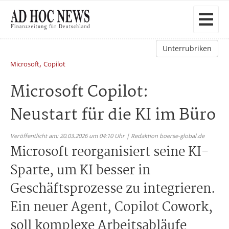
Unterrubriken
,
Microsoft
Copilot
Microsoft Copilot:
Neustart für die KI im Büro
Veröffentlicht am: 20.03.2026 um 04:10 Uhr | Redaktion boerse-global.de
Microsoft reorganisiert seine KI-
Sparte, um KI besser in
Geschäftsprozesse zu integrieren.
Ein neuer Agent, Copilot Cowork,
soll komplexe Arbeitsabläufe