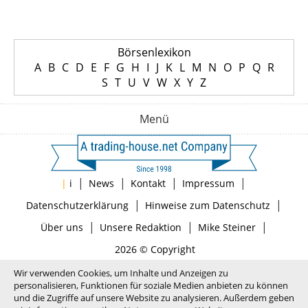
Börsenlexikon
A
B
C
D
E
F
G
H
I
J
K
L
M
N
O
P
Q
R
S
T
U
V
W
X
Y
Z
Menü
|
|
|
|
|
i
News
Kontakt
Impressum
|
|
Datenschutzerklärung
Hinweise zum Datenschutz
|
|
|
Über uns
Unsere Redaktion
Mike Steiner
2026 © Copyright
Wir verwenden Cookies, um Inhalte und Anzeigen zu
personalisieren, Funktionen für soziale Medien anbieten zu können
und die Zugriffe auf unsere Website zu analysieren. Außerdem geben