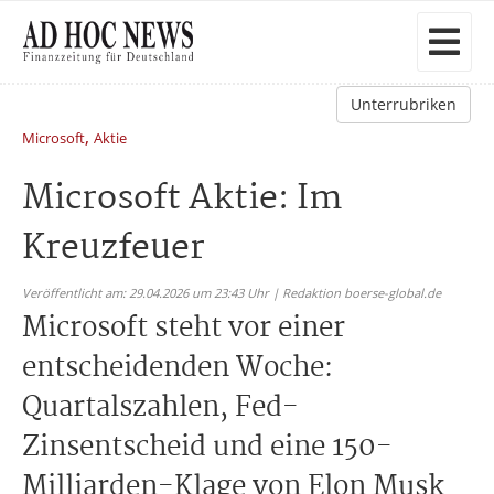
Unterrubriken
,
Microsoft
Aktie
Microsoft Aktie: Im
Kreuzfeuer
Veröffentlicht am: 29.04.2026 um 23:43 Uhr | Redaktion boerse-global.de
Microsoft steht vor einer
entscheidenden Woche:
Quartalszahlen, Fed-
Zinsentscheid und eine 150-
Milliarden-Klage von Elon Musk