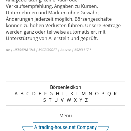
Verkaufsempfehlung. Angaben zu Kursen,
Unternehmen und Märkten ohne Gewähr;
Änderungen jederzeit möglich. Börsengeschäfte
können zu hohen Verlusten führen. Unsere Beiträge
werden ganz oder teilweise automatisiert mit
Unterstützung von AI erstellt und geprüft.
de | US5949181045 | MICROSOFT | boerse | 69261117 |
Börsenlexikon
A
B
C
D
E
F
G
H
I
J
K
L
M
N
O
P
Q
R
S
T
U
V
W
X
Y
Z
Menü