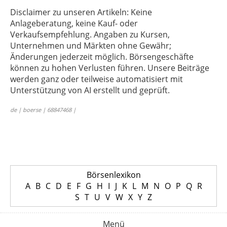
Disclaimer zu unseren Artikeln: Keine
Anlageberatung, keine Kauf- oder
Verkaufsempfehlung. Angaben zu Kursen,
Unternehmen und Märkten ohne Gewähr;
Änderungen jederzeit möglich. Börsengeschäfte
können zu hohen Verlusten führen. Unsere Beiträge
werden ganz oder teilweise automatisiert mit
Unterstützung von AI erstellt und geprüft.
de | boerse | 68847468 |
Börsenlexikon
A
B
C
D
E
F
G
H
I
J
K
L
M
N
O
P
Q
R
S
T
U
V
W
X
Y
Z
Menü