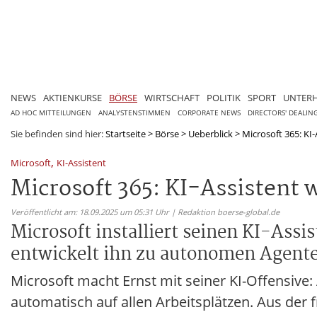
NEWS
AKTIENKURSE
BÖRSE
WIRTSCHAFT
POLITIK
SPORT
UNTER
AD HOC MITTEILUNGEN
ANALYSTENSTIMMEN
CORPORATE NEWS
DIRECTORS' DEALIN
Sie befinden sind hier:
Startseite
>
Börse
>
Ueberblick
>
Microsoft 365: KI
,
Microsoft
KI-Assistent
Microsoft 365: KI-Assistent
Veröffentlicht am: 18.09.2025 um 05:31 Uhr | Redaktion boerse-global.de
Microsoft installiert seinen KI-Assi
entwickelt ihn zu autonomen Agent
Microsoft macht Ernst mit seiner KI-Offensive:
automatisch auf allen Arbeitsplätzen. Aus der 