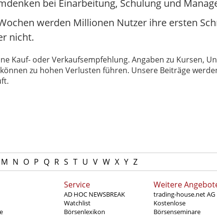
 Umdenken bei Einarbeitung, Schulung und Mana
Wochen werden Millionen Nutzer ihre ersten Schr
r nicht.
 keine Kauf- oder Verkaufsempfehlung. Angaben zu Kursen,
können zu hohen Verlusten führen. Unsere Beiträge werden
ft.
M
N
O
P
Q
R
S
T
U
V
W
X
Y
Z
Service
Weitere Angebot
AD HOC NEWSBREAK
trading-house.net AG
Watchlist
Kostenlose
e
Börsenlexikon
Börsenseminare