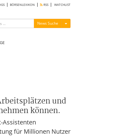
OGS
BÖRSENLEXIKON
RSS
WATCHLIST
Menü ein-/ausblenden
News Suche
GE
 Arbeitsplätzen und
ernehmen können.
t-Assistenten
tung für Millionen Nutzer