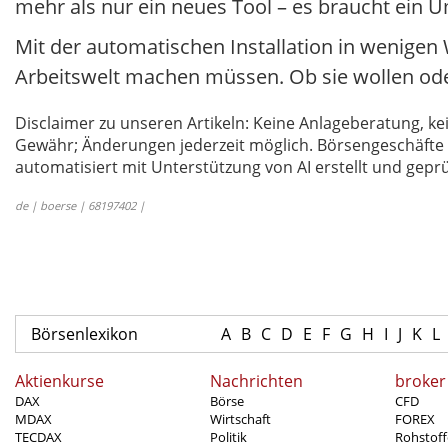
mehr als nur ein neues Tool – es braucht ein
Mit der automatischen Installation in wenigen 
Arbeitswelt machen müssen. Ob sie wollen ode
Disclaimer zu unseren Artikeln: Keine Anlageberatung,
Gewähr; Änderungen jederzeit möglich. Börsengeschäfte 
automatisiert mit Unterstützung von AI erstellt und geprü
de | boerse | 68197402 |
Börsenlexikon
A
B
C
D
E
F
G
H
I
J
K
L
Aktienkurse
Nachrichten
broker
DAX
Börse
CFD
MDAX
Wirtschaft
FOREX
TECDAX
Politik
Rohstoff