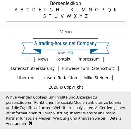
Börsenlexikon
A
B
C
D
E
F
G
H
I
J
K
L
M
N
O
P
Q
R
S
T
U
V
W
X
Y
Z
Menü
|
|
|
|
|
i
News
Kontakt
Impressum
|
|
Datenschutzerklärung
Hinweise zum Datenschutz
|
|
|
Über uns
Unsere Redaktion
Mike Steiner
2026 © Copyright
Wir verwenden Cookies, um Inhalte und Anzeigen zu
personalisieren, Funktionen für soziale Medien anbieten zu können
und die Zugriffe auf unsere Website zu analysieren. Außerdem geben
wir Informationen zu Ihrer Nutzung unserer Website an unsere
Partner für soziale Medien, Werbung und Analysen weiter.
Details
Verstanden