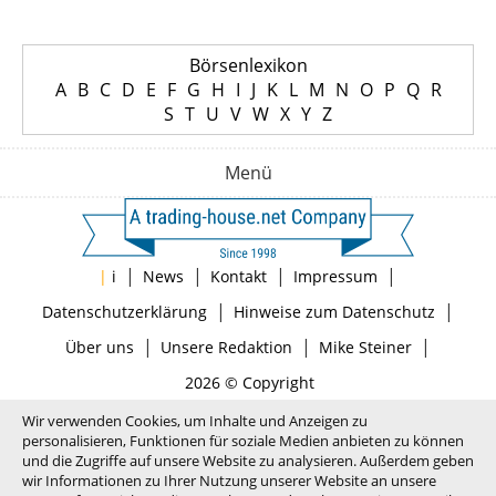
Börsenlexikon
A
B
C
D
E
F
G
H
I
J
K
L
M
N
O
P
Q
R
S
T
U
V
W
X
Y
Z
Menü
|
|
|
|
|
i
News
Kontakt
Impressum
|
|
Datenschutzerklärung
Hinweise zum Datenschutz
|
|
|
Über uns
Unsere Redaktion
Mike Steiner
2026 © Copyright
Wir verwenden Cookies, um Inhalte und Anzeigen zu
personalisieren, Funktionen für soziale Medien anbieten zu können
und die Zugriffe auf unsere Website zu analysieren. Außerdem geben
wir Informationen zu Ihrer Nutzung unserer Website an unsere