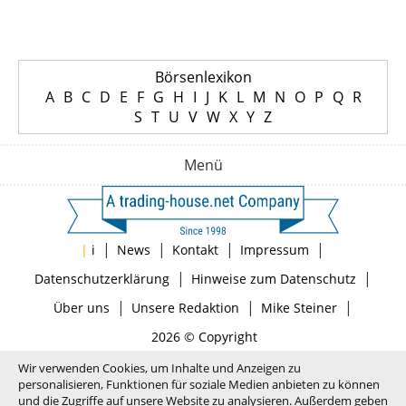
Börsenlexikon
A
B
C
D
E
F
G
H
I
J
K
L
M
N
O
P
Q
R
S
T
U
V
W
X
Y
Z
Menü
|
|
|
|
|
i
News
Kontakt
Impressum
|
|
Datenschutzerklärung
Hinweise zum Datenschutz
|
|
|
Über uns
Unsere Redaktion
Mike Steiner
2026 © Copyright
Wir verwenden Cookies, um Inhalte und Anzeigen zu
personalisieren, Funktionen für soziale Medien anbieten zu können
und die Zugriffe auf unsere Website zu analysieren. Außerdem geben