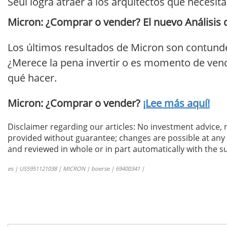
Seúl logra atraer a los arquitectos que necesit
Micron: ¿Comprar o vender? El nuevo Análisis 
Los últimos resultados de Micron son contunde
¿Merece la pena invertir o es momento de vend
qué hacer.
Micron: ¿Comprar o vender?
¡Lee más aquí!
Disclaimer regarding our articles: No investment advice,
provided without guarantee; changes are possible at any t
and reviewed in whole or in part automatically with the su
es | US5951121038 | MICRON | boerse | 69400341 |