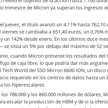
h elevó el objetivo de la acción hasta 1.100 dóla
o trimestre de Micron ya superan los ingresos d
 del jueves, el título avanzó un 4,11% hasta 762,
el viernes se cambiaba a 651,40 euros, un 0,76% m
y un 142% desde enero. En los últimos doce mese
s— se sitúa un 5% por debajo del máximo de 52 
junio, cuando Micron presente los resultados del t
lujo de caja libre, lo que podría dar más argument
l Tech World del SSD Micron 6600 ION, un disco
io requerido en los centros de datos hasta un 8
a los hiperescalares.
 los 788.000 y los 860.000 millones de dólares, M
ra escalar la producción de HBM y de si la ofens