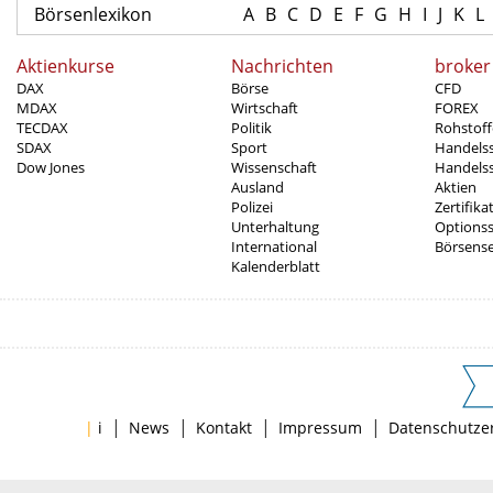
Börsenlexikon
A
B
C
D
E
F
G
H
I
J
K
L
Aktienkurse
Nachrichten
broker
DAX
Börse
CFD
MDAX
Wirtschaft
FOREX
TECDAX
Politik
Rohstoff
SDAX
Sport
Handels
Dow Jones
Wissenschaft
Handelss
Ausland
Aktien
Polizei
Zertifika
Unterhaltung
Options
International
Börsens
Kalenderblatt
|
|
|
|
|
i
News
Kontakt
Impressum
Datenschutze