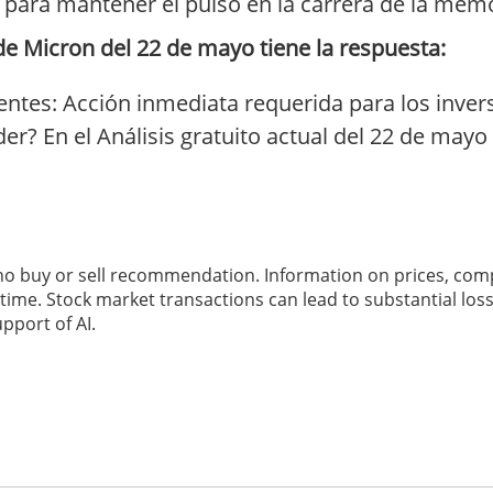
a para mantener el pulso en la carrera de la memo
de Micron del 22 de mayo tiene la respuesta:
ntes: Acción inmediata requerida para los inver
er? En el Análisis gratuito actual del 22 de may
 no buy or sell recommendation. Information on prices, com
ime. Stock market transactions can lead to substantial loss
pport of AI.