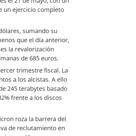
res el 21 de mayo, con un
e un ejercicio completo
10 dólares, sumando su
enos que el día anterior,
s la revalorización
semanas de 685 euros.
ercer trimestre fiscal. La
os a los alcistas. A ello
 de 245 terabytes basado
2% frente a los discos
icron roza la barrera del
iva de reclutamiento en