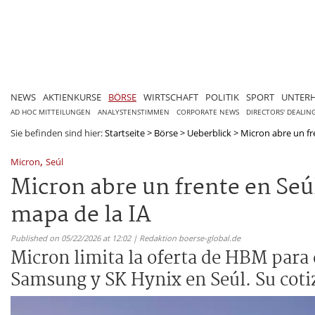
NEWS
AKTIENKURSE
BÖRSE
WIRTSCHAFT
POLITIK
SPORT
UNTER
AD HOC MITTEILUNGEN
ANALYSTENSTIMMEN
CORPORATE NEWS
DIRECTORS' DEALIN
Sie befinden sind hier:
Startseite
>
Börse
>
Ueberblick
>
Micron abre un fre
,
Micron
Seúl
Micron abre un frente en Seú
mapa de la IA
Published on 05/22/2026 at 12:02 | Redaktion boerse-global.de
Micron limita la oferta de HBM para 
Samsung y SK Hynix en Seúl. Su cot