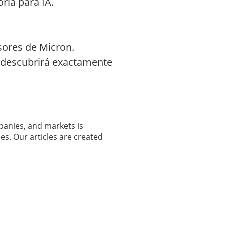
ria para IA.
sores de Micron.
o descubrirá exactamente
panies, and markets is
es. Our articles are created