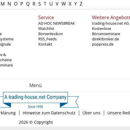
M
N
O
P
Q
R
S
T
U
V
W
X
Y
Z
Service
Weitere Angebot
AD HOC NEWSBREAK
trading-house.net AG
Watchlist
Kostenlose
e
Börsenlexikon
Börsenseminare
systeme
RSS_Feeds
direktbroker.de
ignale
Kontakt
poppress.de
te &
scheine
eminare
Menü
|
|
|
rklärung
Hinweise zum Datenschutz
Über uns
Unsere Red
2026 © Copyright