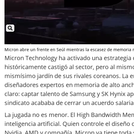
Micron abre un frente en Seúl mientras la escasez de memoria red
Micron Technology ha activado una estrategia de
históricamente castigó al sector, pero al mism
mismísimo jardín de sus rivales coreanos. La 
diseñadores expertos en memoria de alto ancho
claro: captar talento de Samsung y SK Hynix ap
sindicato acababa de cerrar un acuerdo salarial
La jugada no es menor. El High Bandwidth Memor
inteligencia artificial. Quien controle el dise
Nvidia, AMD y compañía. Micron ya tiene toda 