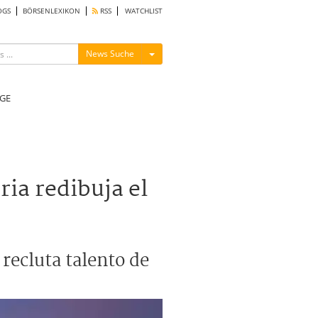
OGS
BÖRSENLEXIKON
RSS
WATCHLIST
Menü ein-/ausblenden
News Suche
GE
ia redibuja el
recluta talento de