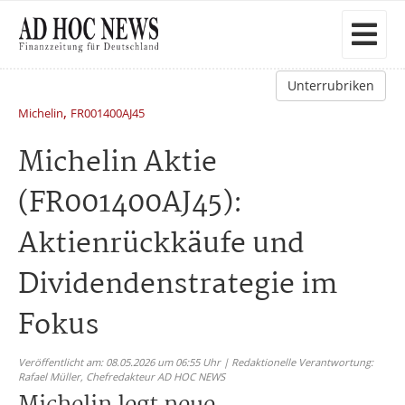
Unterrubriken
,
Michelin
FR001400AJ45
Michelin Aktie
(FR001400AJ45):
Aktienrückkäufe und
Dividendenstrategie im
Fokus
Veröffentlicht am: 08.05.2026 um 06:55 Uhr | Redaktionelle Verantwortung:
Rafael Müller,
Chefredakteur AD HOC NEWS